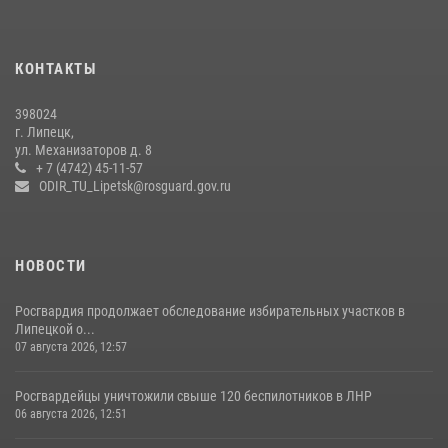
Росгвардия обеспечила безопасность липчан во время
празднования Дня города и Дня металлурга
20 июля 2026, 12:22
5
КОНТАКТЫ
Росгвардия обеспечила безопасность во время фестиваля бардов в
398024
Липецке
г. Липецк,
ул. Механизаторов д. 8
17 июля 2026, 12:26
5
+ 7 (4742) 45-11-57
ODIR_TU_Lipetsk@rosguard.gov.ru
НОВОСТИ
Росгвардия продолжает обследование избирательных участков в
Липецкой о...
07 августа 2026, 12:57
Росгвардейцы уничтожили свыше 120 беспилотников в ЛНР
06 августа 2026, 12:51