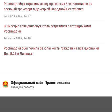
Росгвардейцы отразили атаку вражеских беспилотников на
военный транспорт в Донецкой Народной Республике
24 июля 2026, 14:37
В Липецке священнослужитель встретился с сотрудниками
Росгвардии
24 июля 2026, 14:20
Росгвардия обеспечила безопасность граждан на праздновании
Дня ВДВ в Липецке
03 августа 2026, 13:43
1
В Липецке росгвардейцы посетили богослужение в честь великого
князя Владимира
Официальный сайт Правительства
28 июля 2026, 14:38
4
Липецкой области
Сотрудники вневедомственной охраны окончили курс служебной
подготовки
24 июля 2026, 14:32
1