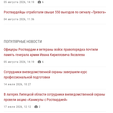
05 августа 2026, 14:19
6
Росгвардейцы отработали свыше 550 выездов по сигналу «Тревога»
04 августа 2026, 11:36
В ЛНР спецназовцы Росгвардии уничтожили ударные и
разведывательные беспилотники ВСУ
ПОПУЛЯРНЫЕ НОВОСТИ
04 августа 2026, 09:05
Офицеры Росгвардии и ветераны войск правопорядка почтили
Росгвардия обеспечила безопасность граждан на праздновании
память генерала армии Ивана Кирилловича Яковлева
Дня ВДВ в Липецке
05 августа 2026, 14:19
6
03 августа 2026, 13:43
1
Сотрудники вневедомственной охраны завершили курс
Росгвардейцы обеспечили безопасность граждан в День Лев-
профессиональной подготовки
Толстовского района
14 июля 2026, 10:27
03 августа 2026, 13:41
1
В лагерях Липецкой области сотрудники вневедомственной охраны
Росгвардия противодействует БПЛА ВСУ на южном направлении
провели акцию «Каникулы с Росгвардией»
(видео)
17 июля 2026, 12:12
2
03 августа 2026, 13:39
2
1