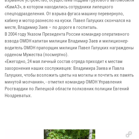
взрывное устройство, осуществив подрыв грузового автомобиля
«КамАЗ», в котором находились сотрудники липецкого
спецподразделения. От взрыва фугаса машину перевернуло,
кабину и мотор разнесло на куски. Павел Галуцких скончался на
месте, Владимир Заев – по дороге в госпиталь.
В 2004 году Указом Президента России командир оперативного
взвода ОМОН капитан милиции Владимир Заев и милиционер-
водитель ОМОН прапорщик милиции Павел Галуцких награждены
орденом Мужества (посмертно).
«Ежегодно, 24 мая личный состав отряда приходит к местам
захоронения наших сослуживцев: Владимира Заева и Павла
Галуцких, чтобы возложить цветы на могилы и почтить их память
минутой молчания», - отметил командир ОМОН Управления
Росгвардии по Липецкой области полковник полиции Евгений
Ноздреватых.