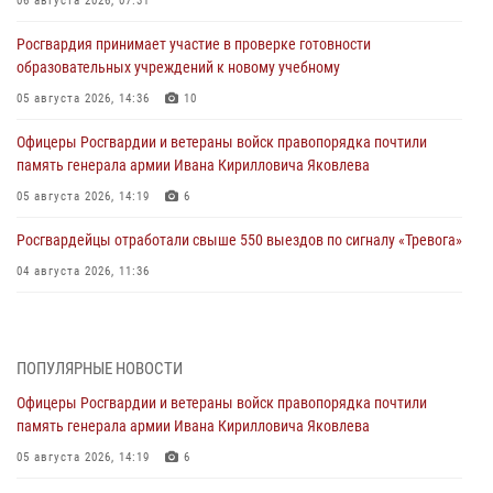
06 августа 2026, 07:31
Росгвардия принимает участие в проверке готовности
образовательных учреждений к новому учебному
05 августа 2026, 14:36
10
Офицеры Росгвардии и ветераны войск правопорядка почтили
память генерала армии Ивана Кирилловича Яковлева
05 августа 2026, 14:19
6
Росгвардейцы отработали свыше 550 выездов по сигналу «Тревога»
04 августа 2026, 11:36
В ЛНР спецназовцы Росгвардии уничтожили ударные и
разведывательные беспилотники ВСУ
ПОПУЛЯРНЫЕ НОВОСТИ
04 августа 2026, 09:05
Офицеры Росгвардии и ветераны войск правопорядка почтили
Росгвардия обеспечила безопасность граждан на праздновании
память генерала армии Ивана Кирилловича Яковлева
Дня ВДВ в Липецке
05 августа 2026, 14:19
6
03 августа 2026, 13:43
1