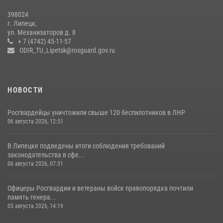
Росгвардия обеспечила безопасность во время фестиваля бардов в
398024
Липецке
г. Липецк,
ул. Механизаторов д. 8
17 июля 2026, 12:26
5
+ 7 (4742) 45-11-57
ODIR_TU_Lipetsk@rosguard.gov.ru
НОВОСТИ
Росгвардейцы уничтожили свыше 120 беспилотников в ЛНР
06 августа 2026, 12:51
В Липецке подведены итоги соблюдения требований
законодательства в сфе...
06 августа 2026, 07:31
Офицеры Росгвардии и ветераны войск правопорядка почтили
память генера...
05 августа 2026, 14:19