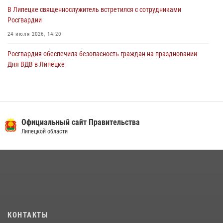
В Липецке священнослужитель встретился с сотрудниками
Росгвардии
24 июля 2026, 14:20
Росгвардия обеспечила безопасность граждан на праздновании
Дня ВДВ в Липецке
03 августа 2026, 13:43
1
В Липецке росгвардейцы посетили богослужение в честь великого
князя Владимира
Официальный сайт Правительства
28 июля 2026, 14:38
4
Липецкой области
Сотрудники вневедомственной охраны окончили курс служебной
подготовки
24 июля 2026, 14:32
1
Росгвардия обеспечила безопасность липчан во время
празднования Дня города и Дня металлурга
20 июля 2026, 12:22
5
КОНТАКТЫ