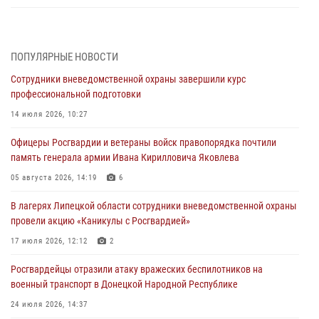
Росгвардия обеспечила безопасность граждан на праздновании
Дня ВДВ в Липецке
ПОПУЛЯРНЫЕ НОВОСТИ
03 августа 2026, 13:43
1
Сотрудники вневедомственной охраны завершили курс
Росгвардейцы обеспечили безопасность граждан в День Лев-
профессиональной подготовки
Толстовского района
14 июля 2026, 10:27
03 августа 2026, 13:41
1
Офицеры Росгвардии и ветераны войск правопорядка почтили
Росгвардия противодействует БПЛА ВСУ на южном направлении
память генерала армии Ивана Кирилловича Яковлева
(видео)
05 августа 2026, 14:19
6
03 августа 2026, 13:39
2
1
В лагерях Липецкой области сотрудники вневедомственной охраны
Росгвардия обеспечила охрану порядка во время проведения
провели акцию «Каникулы с Росгвардией»
фестивалей в Липецке
17 июля 2026, 12:12
2
03 августа 2026, 13:17
3
Росгвардейцы отразили атаку вражеских беспилотников на
военный транспорт в Донецкой Народной Республике
24 июля 2026, 14:37