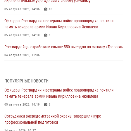
образовательных учреждений к новому учебному
05 августа 2026, 14:36
10
Офицеры Росгвардии и ветераны войск правопорядка почтили
память генерала армии Ивана Кирилловича Яковлева
05 августа 2026, 14:19
6
Росгвардейцы отработали свыше 550 выездов по сигналу «Тревога»
04 августа 2026, 11:36
В ЛНР спецназовцы Росгвардии уничтожили ударные и
разведывательные беспилотники ВСУ
ПОПУЛЯРНЫЕ НОВОСТИ
04 августа 2026, 09:05
Офицеры Росгвардии и ветераны войск правопорядка почтили
Росгвардия обеспечила безопасность граждан на праздновании
память генерала армии Ивана Кирилловича Яковлева
Дня ВДВ в Липецке
05 августа 2026, 14:19
6
03 августа 2026, 13:43
1
Сотрудники вневедомственной охраны завершили курс
Росгвардейцы обеспечили безопасность граждан в День Лев-
профессиональной подготовки
Толстовского района
14 июля 2026, 10:27