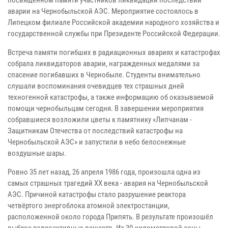
аварии на Чернобыльской АЭС. Мероприятие состоялось в
Липецком филиале Российской академии народного хозяйства и
государственной службы при Президенте Российской Федерации.
Встреча памяти погибших в радиационных авариях и катастрофах
собрала ликвидаторов аварии, награжденных медалями за
спасение погибавших в Чернобыле. Студенты внимательно
слушали воспоминания очевидцев тех страшных дней
техногенной катастрофы, а также информацию об оказываемой
помощи чернобыльцам сегодня. В завершении мероприятия
собравшиеся возложили цветы к памятнику «Липчанам -
Защитникам Отечества от последствий катастрофы на
Чернобыльской АЭС» и запустили в небо белоснежные
воздушные шары.
Ровно 35 лет назад, 26 апреля 1986 года, произошла одна из
самых страшных трагедий ХХ века - авария на Чернобыльской
АЭС. Причиной катастрофы стало разрушение реактора
четвёртого энергоблока атомной электростанции,
расположенной около города Припять. В результате произошёл
выброс радиоактивных веществ. Из 30-километровой зоны