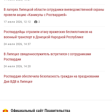
03 августа 2026, 13:41
1
В лагерях Липецкой области сотрудники вневедомственной охраны
Росгвардия противодействует БПЛА ВСУ на южном направлении
провели акцию «Каникулы с Росгвардией»
(видео)
17 июля 2026, 12:12
2
03 августа 2026, 13:39
2
1
Росгвардейцы отразили атаку вражеских беспилотников на
военный транспорт в Донецкой Народной Республике
24 июля 2026, 14:37
В Липецке священнослужитель встретился с сотрудниками
Росгвардии
24 июля 2026, 14:20
Росгвардия обеспечила безопасность граждан на праздновании
Дня ВДВ в Липецке
03 августа 2026, 13:43
1
В Липецке росгвардейцы посетили богослужение в честь великого
князя Владимира
Официальный сайт Правительства
28 июля 2026, 14:38
4