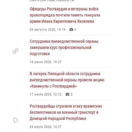
выездов по сигналу «Тревога»
Офицеры Росгвардии и ветераны войск
04 августа 2026, 11:36
правопорядка почтили память генерала
армии Ивана Кирилловича Яковлева
В ЛНР спецназовцы Росгвардии уничтожили
ударные и разведывательные беспилотники
05 августа 2026, 14:19
6
ВСУ
Сотрудники вневедомственной охраны
04 августа 2026, 09:05
завершили курс профессиональной
подготовки
Росгвардия обеспечила безопасность
граждан на праздновании Дня ВДВ в
14 июля 2026, 10:27
Липецке
В лагерях Липецкой области сотрудники
03 августа 2026, 13:43
1
вневедомственной охраны провели акцию
«Каникулы с Росгвардией»
Росгвардейцы обеспечили безопасность
граждан в День Лев-Толстовского района
17 июля 2026, 12:12
2
03 августа 2026, 13:41
1
Росгвардейцы отразили атаку вражеских
беспилотников на военный транспорт в
Росгвардия противодействует БПЛА ВСУ на
Донецкой Народной Республике
южном направлении (видео)
24 июля 2026, 14:37
03 августа 2026, 13:39
2
1