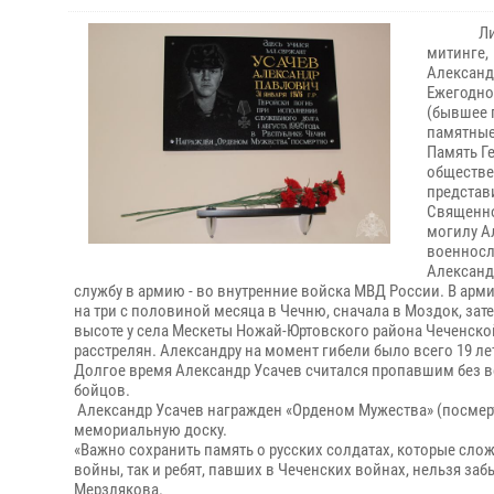
Л
митинге,
Александр
Ежегодно
(бывшее 
памятные
Память Г
обществе
представ
Священн
могилу А
военносл
Александр
службу в армию - во внутренние войска МВД России. В арм
на три с половиной месяца в Чечню, сначала в Моздок, зате
высоте у села Мескеты Ножай-Юртовского района Чеченской
расстрелян. Александру на момент гибели было всего 19 ле
Долгое время Александр Усачев считался пропавшим без ве
бойцов.
Александр Усачев награжден «Орденом Мужества» (посмерт
мемориальную доску.
«Важно сохранить память о русских солдатах, которые сло
войны, так и ребят, павших в Чеченских войнах, нельзя за
Мерзлякова.