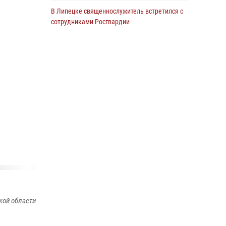
В Липецке священнослужитель встретился с
сотрудниками Росгвардии
24 июля 2026, 14:20
Росгвардия обеспечила безопасность
граждан на праздновании Дня ВДВ в
Липецке
03 августа 2026, 13:43
1
В Липецке росгвардейцы посетили
богослужение в честь великого князя
Владимира
28 июля 2026, 14:38
4
Сотрудники вневедомственной охраны
окончили курс служебной подготовки
24 июля 2026, 14:32
1
кой области
Росгвардия обеспечила безопасность липчан
во время празднования Дня города и Дня