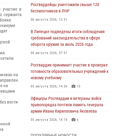
Росгвардейцы уничтожили свыше 120
 участие в
беспилотников в ЛНР
о сержанта
блике.
06 августа 2026, 12:51
хникуме
одят
В Липецке подведены итоги соблюдения
требований законодательства в сфере
дской
оборота оружия за июль 2026 года
ия.
06 августа 2026, 07:31
осетили
Росгвардия принимает участие в проверке
готовности образовательных учреждений к
ризван на
новому учебному
направлен
е на
05 августа 2026, 14:36
10
уживцами
Офицеры Росгвардии и ветераны войск
без вести
правопорядка почтили память генерала
армии Ивана Кирилловича Яковлева
05 августа 2026, 14:19
6
енной
на
Росгвардейцы отработали свыше 550
ПОПУЛЯРНЫЕ НОВОСТИ