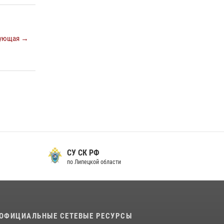
металлурга
20 июля 2026, 12:22
5
ующая →
Росгвардия обеспечила безопасность во
время фестиваля бардов в Липецке
17 июля 2026, 12:26
5
СУ СК РФ
по Липецкой области
ОФИЦИАЛЬНЫЕ СЕТЕВЫЕ РЕСУРСЫ