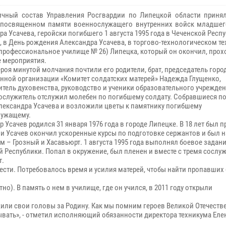
ичный состав Управления Росгвардии по Липецкой области принял
 посвященном памяти военнослужащего внутренних войск младшег
а Усачева, геройски погибшего 1 августа 1995 года в Чеченской Респу
, в День рождения Александра Усачева, в
торгово-технологическом те
профессиональное училище № 26)
Липецка, который он окончил, прох
 мероприятия.
ероя минутой молчания
почтили его родители, брат,
председатель горо
нной организации «Комитет солдатских матерей» Надежда Глущенко,
итель духовенства, руководство и ученики образовательного учрежден
ослужитель
отслужил молебен по погибшему
солдату. Собравшиеся п
лександра Усачева и возложили цветы к памятнику погибшему
ужащему.
 Усачев родился 31 января 1976 года в городе Липецке. В 18 лет был п
ии Усачев окончил ускоренные курсы по подготовке сержантов и был 
м – Грозный и Хасавьюрт. 1 августа 1995 года выполнял боевое задани
 Республики. Попал в окружение, был пленен и вместе с тремя сосл
т.
сти. Потребовалось время и усилия матерей, чтобы найти пропавших 
но). В память о нем
в училище, где он учился, в 2011 году открыли
жили свои головы за Родину. Как мы помним героев Великой Отечеств
бывать», - отметил исполняющий обязанности директора техникума Еле