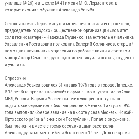
училище № 26) и в школе № 41 имени М.Ю. Лермонтова, в
которых окончил обучение Александр Усачёв.
Сегодня память Героя минутой молчания почтили его родители,
председатель городской общественной организации «Комитет
солдатских матерей» Надежда Глущенко, заместитель начальника
Управления Росгвардии полковник Валерий Соляников, старший
помощник начальника отделения по работе с личным составом
майор Анзор Семёнов, руководство техникума и школы, студенты
и ученики.
Справочно:
Александр Усачев родился 31 января 1976 года в городе Липецке.
В 18 лет был призван на службу в армию - во внутренние войска
МВД России. В армии Усачев окончил ускоренные курсы по
подготовке сержантов и был направлен в Чечню. 1 августа 1995
года выполнял боевое задание на высоте у села Мескеты Ножай-
Юртовского района Чеченской Республики. Попал в окружение,
был пленен и вместе с тремя сослуживцами расстрелян.
Александру на момент гибели было всего 19 лет. Долгое время