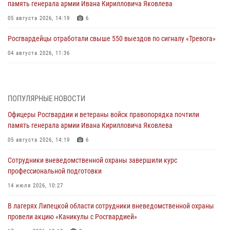
память генерала армии Ивана Кирилловича Яковлева
05 августа 2026, 14:19
6
Росгвардейцы отработали свыше 550 выездов по сигналу «Тревога»
04 августа 2026, 11:36
В ЛНР спецназовцы Росгвардии уничтожили ударные и
разведывательные беспилотники ВСУ
ПОПУЛЯРНЫЕ НОВОСТИ
04 августа 2026, 09:05
Офицеры Росгвардии и ветераны войск правопорядка почтили
Росгвардия обеспечила безопасность граждан на праздновании
память генерала армии Ивана Кирилловича Яковлева
Дня ВДВ в Липецке
05 августа 2026, 14:19
6
03 августа 2026, 13:43
1
Сотрудники вневедомственной охраны завершили курс
Росгвардейцы обеспечили безопасность граждан в День Лев-
профессиональной подготовки
Толстовского района
14 июля 2026, 10:27
03 августа 2026, 13:41
1
В лагерях Липецкой области сотрудники вневедомственной охраны
Росгвардия противодействует БПЛА ВСУ на южном направлении
провели акцию «Каникулы с Росгвардией»
(видео)