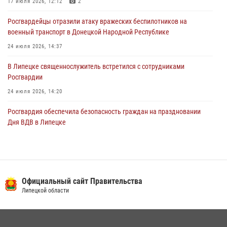
17 июля 2026, 12:12
2
03 августа 2026, 13:39
2
1
Росгвардейцы отразили атаку вражеских беспилотников на
военный транспорт в Донецкой Народной Республике
24 июля 2026, 14:37
В Липецке священнослужитель встретился с сотрудниками
Росгвардии
24 июля 2026, 14:20
Росгвардия обеспечила безопасность граждан на праздновании
Дня ВДВ в Липецке
03 августа 2026, 13:43
1
В Липецке росгвардейцы посетили богослужение в честь великого
князя Владимира
Официальный сайт Правительства
28 июля 2026, 14:38
4
Липецкой области
Сотрудники вневедомственной охраны окончили курс служебной
подготовки
24 июля 2026, 14:32
1