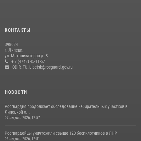
Росгвардия обеспечила безопасность липчан во время
празднования Дня города и Дня металлурга
20 июля 2026, 12:22
5
КОНТАКТЫ
Росгвардия обеспечила безопасность во время фестиваля бардов в
398024
Липецке
г. Липецк,
ул. Механизаторов д. 8
17 июля 2026, 12:26
5
+ 7 (4742) 45-11-57
ODIR_TU_Lipetsk@rosguard.gov.ru
НОВОСТИ
Росгвардия продолжает обследование избирательных участков в
Липецкой о...
07 августа 2026, 12:57
Росгвардейцы уничтожили свыше 120 беспилотников в ЛНР
06 августа 2026, 12:51