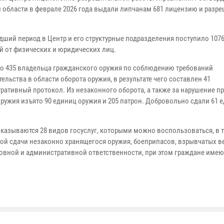
 области в феврале 2026 года выдали липчанам 681 лицензию и разр
дший период в Центр и его структурные подразделения поступило 107
й от физических и юридических лиц.
о 435 владельца гражданского оружия по соблюдению требований
ельства в области оборота оружия, в результате чего составлен 41
ративный протокол. Из незаконного оборота, а также за нарушение п
оружия изъято 90 единиц оружия и 205 патрон. Добровольно сдали 61 
казываются 28 видов госуслуг, которыми можно воспользоваться, в т
ной сдачи незаконно хранящегося оружия, боеприпасов, взрывчатых в
овной и административной ответственности, при этом граждане имею