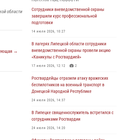
ударные и разведывательные беспилотники
ВСУ
Сотрудники вневедомственной охраны
кой области
завершили курс профессиональной
04 августа 2026, 09:05
подготовки
Росгвардия обеспечила безопасность
14 июля 2026, 10:27
граждан на праздновании Дня ВДВ в
Липецке
В лагерях Липецкой области сотрудники
вневедомственной охраны провели акцию
ующая →
03 августа 2026, 13:43
1
«Каникулы с Росгвардией»
Росгвардейцы обеспечили безопасность
17 июля 2026, 12:12
2
граждан в День Лев-Толстовского района
Росгвардейцы отразили атаку вражеских
03 августа 2026, 13:41
1
беспилотников на военный транспорт в
Донецкой Народной Республике
Росгвардия противодействует БПЛА ВСУ на
южном направлении (видео)
24 июля 2026, 14:37
03 августа 2026, 13:39
2
1
В Липецке священнослужитель встретился с
сотрудниками Росгвардии
Росгвардия обеспечила охрану порядка во
время проведения фестивалей в Липецке
24 июля 2026, 14:20
03 августа 2026, 13:17
3