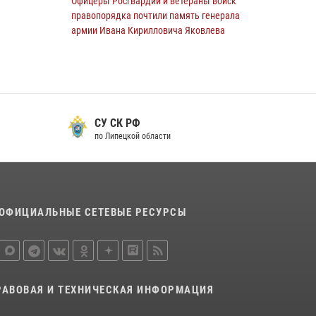
Офицеры Росгвардии и ветераны войск
правопорядка почтили память генерала
армии Ивана Кирилловича Яковлева
05 августа 2026, 14:19
6
Росгвардия обеспечила безопасность
граждан на праздновании Дня ВДВ в
Липецке
СУ СК РФ
03 августа 2026, 13:43
1
по Липецкой области
В Липецке росгвардейцы посетили
богослужение в честь великого князя
Владимира
28 июля 2026, 14:38
4
ОФИЦИАЛЬНЫЕ СЕТЕВЫЕ РЕСУРСЫ
Сотрудники вневедомственной охраны
окончили курс служебной подготовки
24 июля 2026, 14:32
1
РАВОВАЯ И ТЕХНИЧЕСКАЯ ИНФОРМАЦИЯ
Росгвардия обеспечила безопасность липчан
во время празднования Дня города и Дня