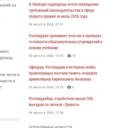
В Липецке подведены итоги соблюдения
ешений на
требований законодательства в сфере
оборота оружия за июль 2026 года
6
06 августа 2026, 07:31
Росгвардия принимает участие в проверке
готовности образовательных учреждений к
новому учебному
равил
05 августа 2026, 14:36
10
единицу
Офицеры Росгвардии и ветераны войск
правопорядка почтили память генерала
ом числе и
армии Ивана Кирилловича Яковлева
еществ и
т
05 августа 2026, 14:19
6
Росгвардейцы отработали свыше 550
выездов по сигналу «Тревога»
04 августа 2026, 11:36
В ЛНР спецназовцы Росгвардии уничтожили
ПОПУЛЯРНЫЕ НОВОСТИ