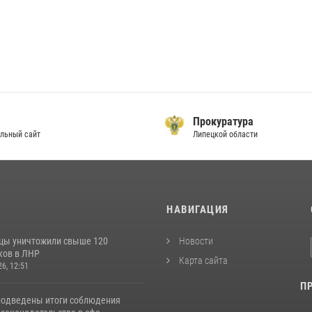
Прокуратура
льный сайт
Липецкой области
И
НАВИГАЦИЯ
цы уничтожили свыше 120
Новости
ков в ЛНР
Карта сайта
26, 12:51
П
подведены итоги соблюдения