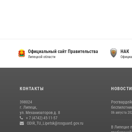
Официальный сайт Правительства
НАК
Липецкой области
Официа
КОНТАКТЫ
НОВОСТ
398024
Росгвардей
г. Липецк,
беспилотни
ул. Механизаторов д. 8
06 августа 20
+ 7 (4742) 45-11-57
ODIR_TU_Lipetsk@rosguard.gov.ru
В Липецке 