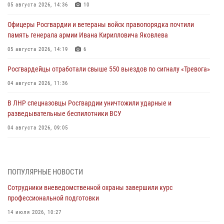
05 августа 2026, 14:36
10
Офицеры Росгвардии и ветераны войск правопорядка почтили
память генерала армии Ивана Кирилловича Яковлева
05 августа 2026, 14:19
6
Росгвардейцы отработали свыше 550 выездов по сигналу «Тревога»
04 августа 2026, 11:36
В ЛНР спецназовцы Росгвардии уничтожили ударные и
разведывательные беспилотники ВСУ
04 августа 2026, 09:05
Росгвардия обеспечила безопасность граждан на праздновании
Дня ВДВ в Липецке
ПОПУЛЯРНЫЕ НОВОСТИ
03 августа 2026, 13:43
1
Сотрудники вневедомственной охраны завершили курс
Росгвардейцы обеспечили безопасность граждан в День Лев-
профессиональной подготовки
Толстовского района
14 июля 2026, 10:27
03 августа 2026, 13:41
1