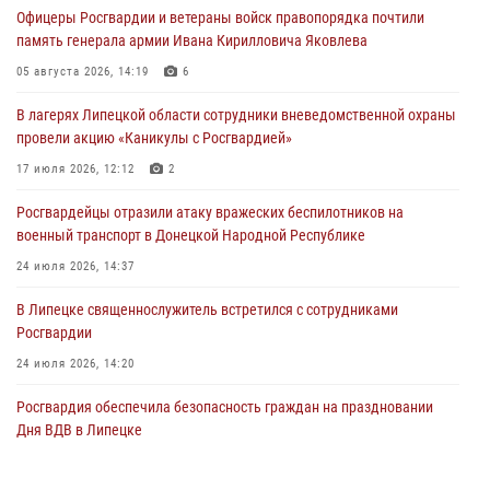
Офицеры Росгвардии и ветераны войск правопорядка почтили
Росгвардия противодействует БПЛА ВСУ на южном направлении
память генерала армии Ивана Кирилловича Яковлева
(видео)
05 августа 2026, 14:19
6
03 августа 2026, 13:39
2
1
В лагерях Липецкой области сотрудники вневедомственной охраны
Росгвардия обеспечила охрану порядка во время проведения
провели акцию «Каникулы с Росгвардией»
фестивалей в Липецке
17 июля 2026, 12:12
2
03 августа 2026, 13:17
3
Росгвардейцы отразили атаку вражеских беспилотников на
военный транспорт в Донецкой Народной Республике
24 июля 2026, 14:37
В Липецке священнослужитель встретился с сотрудниками
Росгвардии
24 июля 2026, 14:20
Росгвардия обеспечила безопасность граждан на праздновании
Дня ВДВ в Липецке
03 августа 2026, 13:43
1