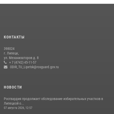
Сотрудники вневедомственной охраны окончили курс служебной
подготовки
24 июля 2026, 14:32
1
Росгвардия обеспечила безопасность липчан во время
празднования Дня города и Дня металлурга
20 июля 2026, 12:22
5
КОНТАКТЫ
Росгвардия обеспечила безопасность во время фестиваля бардов в
398024
Липецке
г. Липецк,
ул. Механизаторов д. 8
17 июля 2026, 12:26
5
+ 7 (4742) 45-11-57
ODIR_TU_Lipetsk@rosguard.gov.ru
НОВОСТИ
Росгвардия продолжает обследование избирательных участков в
Липецкой о...
07 августа 2026, 12:57