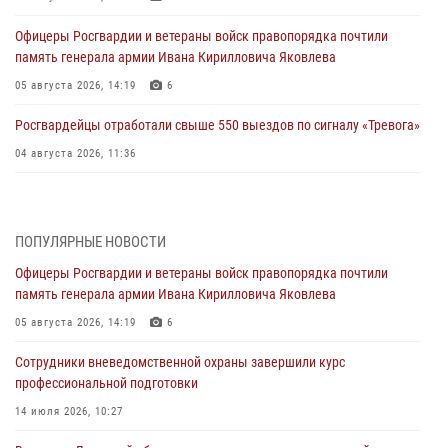
Офицеры Росгвардии и ветераны войск правопорядка почтили
память генерала армии Ивана Кирилловича Яковлева
05 августа 2026, 14:19
6
Росгвардейцы отработали свыше 550 выездов по сигналу «Тревога»
04 августа 2026, 11:36
В ЛНР спецназовцы Росгвардии уничтожили ударные и
разведывательные беспилотники ВСУ
ПОПУЛЯРНЫЕ НОВОСТИ
04 августа 2026, 09:05
Офицеры Росгвардии и ветераны войск правопорядка почтили
Росгвардия обеспечила безопасность граждан на праздновании
память генерала армии Ивана Кирилловича Яковлева
Дня ВДВ в Липецке
05 августа 2026, 14:19
6
03 августа 2026, 13:43
1
Сотрудники вневедомственной охраны завершили курс
Росгвардейцы обеспечили безопасность граждан в День Лев-
профессиональной подготовки
Толстовского района
14 июля 2026, 10:27
03 августа 2026, 13:41
1