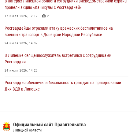
В лагерях Липецкой области сотрудники вневедомственной охраны
Росгвардия противодействует БПЛА ВСУ на южном направлении
провели акцию «Каникулы с Росгвардией»
(видео)
17 июля 2026, 12:12
2
03 августа 2026, 13:39
2
1
Росгвардейцы отразили атаку вражеских беспилотников на
военный транспорт в Донецкой Народной Республике
24 июля 2026, 14:37
В Липецке священнослужитель встретился с сотрудниками
Росгвардии
24 июля 2026, 14:20
Росгвардия обеспечила безопасность граждан на праздновании
Дня ВДВ в Липецке
03 августа 2026, 13:43
1
В Липецке росгвардейцы посетили богослужение в честь великого
князя Владимира
Официальный сайт Правительства
28 июля 2026, 14:38
4
Липецкой области