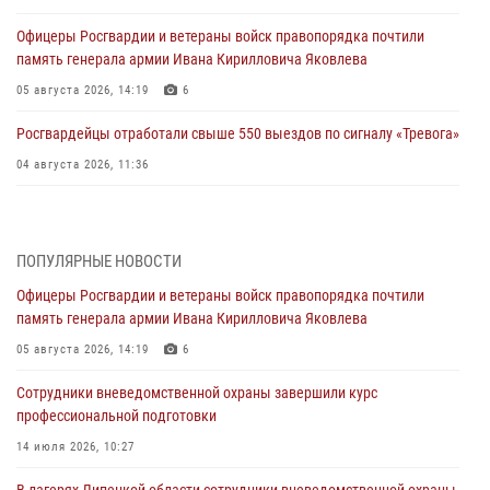
Офицеры Росгвардии и ветераны войск правопорядка почтили
память генерала армии Ивана Кирилловича Яковлева
05 августа 2026, 14:19
6
Росгвардейцы отработали свыше 550 выездов по сигналу «Тревога»
04 августа 2026, 11:36
В ЛНР спецназовцы Росгвардии уничтожили ударные и
разведывательные беспилотники ВСУ
ПОПУЛЯРНЫЕ НОВОСТИ
04 августа 2026, 09:05
Офицеры Росгвардии и ветераны войск правопорядка почтили
Росгвардия обеспечила безопасность граждан на праздновании
память генерала армии Ивана Кирилловича Яковлева
Дня ВДВ в Липецке
05 августа 2026, 14:19
6
03 августа 2026, 13:43
1
Сотрудники вневедомственной охраны завершили курс
Росгвардейцы обеспечили безопасность граждан в День Лев-
профессиональной подготовки
Толстовского района
14 июля 2026, 10:27
03 августа 2026, 13:41
1
В лагерях Липецкой области сотрудники вневедомственной охраны