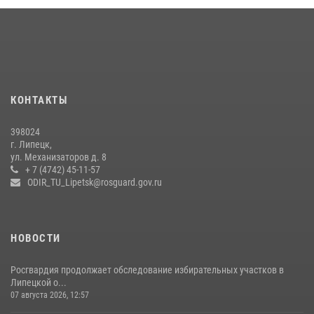
подготовки
24 июля 2026, 14:32
1
Росгвардия обеспечила безопасность липчан во время
празднования Дня города и Дня металлурга
20 июля 2026, 12:22
5
КОНТАКТЫ
Росгвардия обеспечила безопасность во время фестиваля бардов в
398024
Липецке
г. Липецк,
ул. Механизаторов д. 8
17 июля 2026, 12:26
5
+ 7 (4742) 45-11-57
ODIR_TU_Lipetsk@rosguard.gov.ru
НОВОСТИ
Росгвардия продолжает обследование избирательных участков в
Липецкой о...
07 августа 2026, 12:57