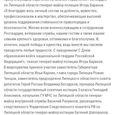
по Липецкой области генерал-майор полиции Игорь Баранов.
«Я благодарю весь личный состав за доблесть, мужество,
профессионализм и мастерство, обеспечивающие высокий
уровень поддержания стабильности правопорядка и
безопасности. Желаю всем военнослужащим и сотрудникам
Росгвардии, ветеранам службы, нашим гостям а также вашим
семьям крепкого здоровья, оптимизма и благополучия. И,
конечно, нашей победы и единства, ведь вместе мы сможем
преодолеть любые трудности. С праздником! С Днем
образования войск национальной гвардии Российской
Федерации!»,- сказал генерал-майор полиции Игорь Баранов.
В мероприятии приняли участие заместитель Губернатора
Липецкой области Илья Карлин, глава города Липецка Роман
Ченцов, заместитель председателя Липецкого областного совета
депутатов Герой России Владимир Богодухов, прокурор Липецкой
области государственный советник юстиции 3 класса Геннадий
Анисимов, начальник ГУ МЧС по Липецкой области генерал-
майор внутренней службы Василий Разумнов, руководитель
следственного Управления Следственного комитета РФ по
Липецкой области генерал-майор юстиции Евгений Шаповалов,