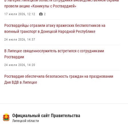
Росгвардия противодействует БПЛА ВСУ на южном направлении
провели акцию «Каникулы с Росгвардией»
(видео)
17 июля 2026, 12:12
2
03 августа 2026, 13:39
2
1
Росгвардейцы отразили атаку вражеских беспилотников на
военный транспорт в Донецкой Народной Республике
24 июля 2026, 14:37
В Липецке священнослужитель встретился с сотрудниками
Росгвардии
24 июля 2026, 14:20
Росгвардия обеспечила безопасность граждан на праздновании
Дня ВДВ в Липецке
03 августа 2026, 13:43
1
В Липецке росгвардейцы посетили богослужение в честь великого
князя Владимира
Официальный сайт Правительства
28 июля 2026, 14:38
4
Липецкой области
Сотрудники вневедомственной охраны окончили курс служебной