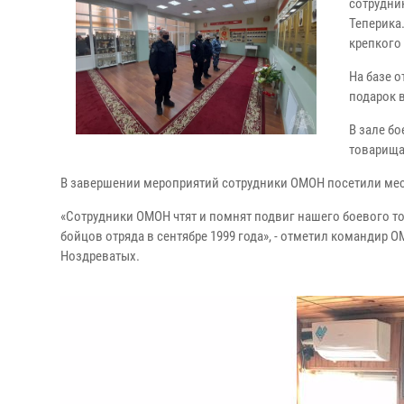
сотрудни
Теперика.
крепкого
На базе 
подарок в
В зале б
товарища
В завершении мероприятий сотрудники ОМОН посетили мес
«Сотрудники ОМОН чтят и помнят подвиг нашего боевого то
бойцов отряда в сентябре 1999 года», - отметил командир
Ноздреватых.