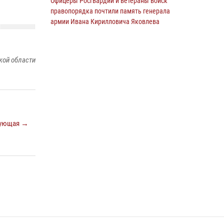
Офицеры Росгвардии и ветераны войск
правопорядка почтили память генерала
армии Ивана Кирилловича Яковлева
05 августа 2026, 14:19
6
Росгвардия обеспечила безопасность
кой области
граждан на праздновании Дня ВДВ в
Липецке
03 августа 2026, 13:43
1
В Липецке росгвардейцы посетили
богослужение в честь великого князя
ующая →
Владимира
28 июля 2026, 14:38
4
Сотрудники вневедомственной охраны
окончили курс служебной подготовки
24 июля 2026, 14:32
1
Росгвардия обеспечила безопасность липчан
во время празднования Дня города и Дня