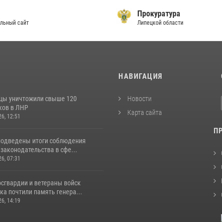
Прокуратура
льный сайт
Липецкой области
И
НАВИГАЦИЯ
цы уничтожили свыше 120
Новости
ков в ЛНР
Карта сайта
26, 12:51
П
подведены итоги соблюдения
законодательства в сфе...
26, 07:31
сгвардии и ветераны войск
а почтили память генера...
26, 14:19