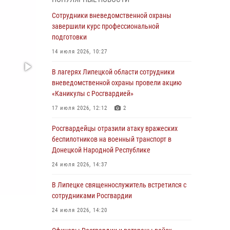
ударные и разведывательные беспилотники
ВСУ
Сотрудники вневедомственной охраны
завершили курс профессиональной
04 августа 2026, 09:05
подготовки
Росгвардия обеспечила безопасность
14 июля 2026, 10:27
граждан на праздновании Дня ВДВ в
Липецке
В лагерях Липецкой области сотрудники
вневедомственной охраны провели акцию
03 августа 2026, 13:43
1
«Каникулы с Росгвардией»
Росгвардейцы обеспечили безопасность
17 июля 2026, 12:12
2
граждан в День Лев-Толстовского района
Росгвардейцы отразили атаку вражеских
03 августа 2026, 13:41
1
беспилотников на военный транспорт в
Донецкой Народной Республике
Росгвардия противодействует БПЛА ВСУ на
южном направлении (видео)
24 июля 2026, 14:37
03 августа 2026, 13:39
2
1
В Липецке священнослужитель встретился с
сотрудниками Росгвардии
Росгвардия обеспечила охрану порядка во
время проведения фестивалей в Липецке
24 июля 2026, 14:20
03 августа 2026, 13:17
3