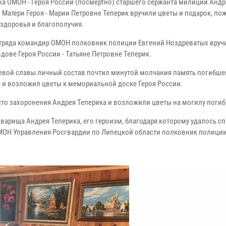
ка ОМОН - Героя России (посмертно) старшего сержанта милиции Андр
 Матери Героя - Марии Петровне Теперик вручили цветы и подарок, по
 здоровья и благополучия.
отряда командир ОМОН полковник полиции Евгений Ноздреватых вруч
дове Героя России - Татьяне Петровне Теперик.
оевой славы личный состав почтил минутой молчания память погибше
 и возложил цветы к мемориальной доске Героя России.
то захоронения Андрея Теперика и возложили цветы на могилу погиб
варища Андрея Теперика, его героизм, благодаря которому удалось с
 ОМОН Управления Росгвардии по Липецкой области полковник полици