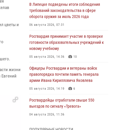
ея
В Липецке подведены итоги соблюдения
желав
требований законодательства в сфере
оборота оружия за июль 2026 года
ил цветы и
06 августа 2026, 07:31
Росгвардия принимает участие в проверке
го
готовности образовательных учреждений к
новому учебному
05 августа 2026, 14:36
10
шего.
Офицеры Росгвардии и ветераны войск
пасти жизни
правопорядка почтили память генерала
и Евгений
армии Ивана Кирилловича Яковлева
05 августа 2026, 14:19
6
Росгвардейцы отработали свыше 550
выездов по сигналу «Тревога»
04 августа 2026, 11:36
В ЛНР спецназовцы Росгвардии уничтожили
ПОПУЛЯРНЫЕ НОВОСТИ