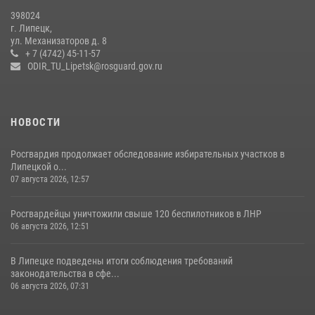
Росгвардия обеспечила безопасность во время фестиваля бардов в
398024
Липецке
г. Липецк,
ул. Механизаторов д. 8
17 июля 2026, 12:26
5
+ 7 (4742) 45-11-57
ODIR_TU_Lipetsk@rosguard.gov.ru
НОВОСТИ
Росгвардия продолжает обследование избирательных участков в
Липецкой о...
07 августа 2026, 12:57
Росгвардейцы уничтожили свыше 120 беспилотников в ЛНР
06 августа 2026, 12:51
В Липецке подведены итоги соблюдения требований
законодательства в сфе...
06 августа 2026, 07:31