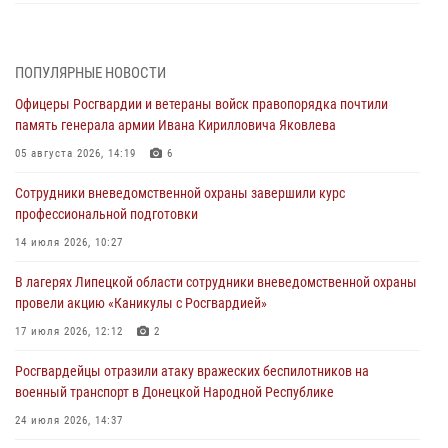
В ЛНР спецназовцы Росгвардии уничтожили ударные и
разведывательные беспилотники ВСУ
ПОПУЛЯРНЫЕ НОВОСТИ
04 августа 2026, 09:05
Офицеры Росгвардии и ветераны войск правопорядка почтили
Росгвардия обеспечила безопасность граждан на праздновании
память генерала армии Ивана Кирилловича Яковлева
Дня ВДВ в Липецке
05 августа 2026, 14:19
6
03 августа 2026, 13:43
1
Сотрудники вневедомственной охраны завершили курс
Росгвардейцы обеспечили безопасность граждан в День Лев-
профессиональной подготовки
Толстовского района
14 июля 2026, 10:27
03 августа 2026, 13:41
1
В лагерях Липецкой области сотрудники вневедомственной охраны
Росгвардия противодействует БПЛА ВСУ на южном направлении
провели акцию «Каникулы с Росгвардией»
(видео)
17 июля 2026, 12:12
2
03 августа 2026, 13:39
2
1
Росгвардейцы отразили атаку вражеских беспилотников на
военный транспорт в Донецкой Народной Республике
24 июля 2026, 14:37