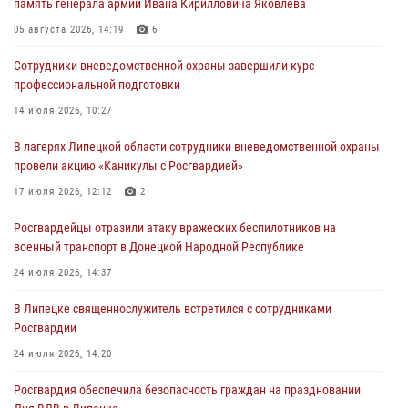
память генерала армии Ивана Кирилловича Яковлева
Дня ВДВ в Липецке
05 августа 2026, 14:19
6
03 августа 2026, 13:43
1
Сотрудники вневедомственной охраны завершили курс
Росгвардейцы обеспечили безопасность граждан в День Лев-
профессиональной подготовки
Толстовского района
14 июля 2026, 10:27
03 августа 2026, 13:41
1
В лагерях Липецкой области сотрудники вневедомственной охраны
Росгвардия противодействует БПЛА ВСУ на южном направлении
провели акцию «Каникулы с Росгвардией»
(видео)
17 июля 2026, 12:12
2
03 августа 2026, 13:39
2
1
Росгвардейцы отразили атаку вражеских беспилотников на
военный транспорт в Донецкой Народной Республике
24 июля 2026, 14:37
В Липецке священнослужитель встретился с сотрудниками
Росгвардии
24 июля 2026, 14:20
Росгвардия обеспечила безопасность граждан на праздновании