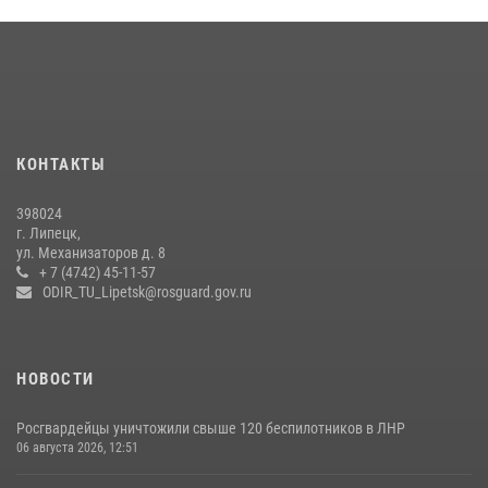
Сотрудники вневедомственной охраны окончили курс служебной
подготовки
24 июля 2026, 14:32
1
Росгвардия обеспечила безопасность липчан во время
празднования Дня города и Дня металлурга
20 июля 2026, 12:22
5
КОНТАКТЫ
Росгвардия обеспечила безопасность во время фестиваля бардов в
398024
Липецке
г. Липецк,
ул. Механизаторов д. 8
17 июля 2026, 12:26
5
+ 7 (4742) 45-11-57
ODIR_TU_Lipetsk@rosguard.gov.ru
НОВОСТИ
Росгвардейцы уничтожили свыше 120 беспилотников в ЛНР
06 августа 2026, 12:51