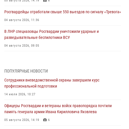
05 августа 2026, 14:19
6
Росгвардейцы отработали свыше 550 выездов по сигналу «Тревога»
04 августа 2026, 11:36
В ЛНР спецназовцы Росгвардии уничтожили ударные и
разведывательные беспилотники ВСУ
04 августа 2026, 09:05
Росгвардия обеспечила безопасность граждан на праздновании
Дня ВДВ в Липецке
ПОПУЛЯРНЫЕ НОВОСТИ
03 августа 2026, 13:43
1
Сотрудники вневедомственной охраны завершили курс
Росгвардейцы обеспечили безопасность граждан в День Лев-
профессиональной подготовки
Толстовского района
14 июля 2026, 10:27
03 августа 2026, 13:41
1
Офицеры Росгвардии и ветераны войск правопорядка почтили
Росгвардия противодействует БПЛА ВСУ на южном направлении
память генерала армии Ивана Кирилловича Яковлева
(видео)
05 августа 2026, 14:19
6
03 августа 2026, 13:39
2
1