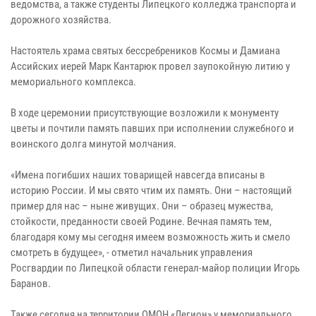
ведомства, а также студенты Липецкого колледжа транспорта и
дорожного хозяйства.
Настоятель храма святых бессребреников Космы и Дамиана
Ассийских иерей Марк Кантарюк провел заупокойную литию у
мемориального комплекса.
В ходе церемонии присутствующие возложили к монументу
цветы и почтили память павших при исполнении служебного и
воинского долга минутой молчания.
«Имена погибших наших товарищей навсегда вписаны в
историю России. И мы свято чтим их память. Они – настоящий
пример для нас – ныне живущих. Они – образец мужества,
стойкости, преданности своей Родине. Вечная память тем,
благодаря кому мы сегодня имеем возможность жить и смело
смотреть в будущее», - отметил начальник управления
Росгвардии по Липецкой области генерал-майор полиции Игорь
Баранов.
Также сегодня на территории ОМОН «Легион» у мемориального