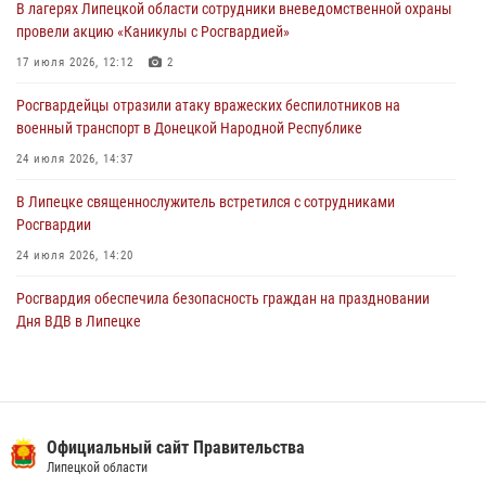
В лагерях Липецкой области сотрудники вневедомственной охраны
Росгвардия обеспечила охрану порядка во время проведения
провели акцию «Каникулы с Росгвардией»
фестивалей в Липецке
17 июля 2026, 12:12
2
03 августа 2026, 13:17
3
Росгвардейцы отразили атаку вражеских беспилотников на
военный транспорт в Донецкой Народной Республике
24 июля 2026, 14:37
В Липецке священнослужитель встретился с сотрудниками
Росгвардии
24 июля 2026, 14:20
Росгвардия обеспечила безопасность граждан на праздновании
Дня ВДВ в Липецке
03 августа 2026, 13:43
1
В Липецке росгвардейцы посетили богослужение в честь великого
князя Владимира
Официальный сайт Правительства
28 июля 2026, 14:38
4
Липецкой области