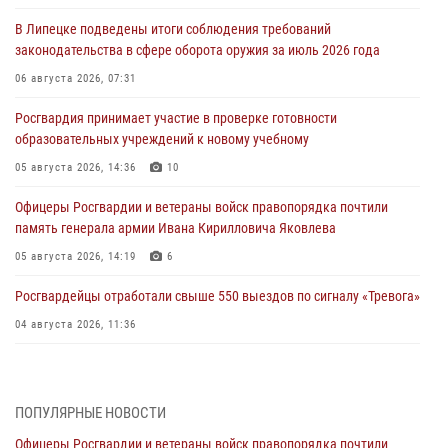
В Липецке подведены итоги соблюдения требований
законодательства в сфере оборота оружия за июль 2026 года
06 августа 2026, 07:31
Росгвардия принимает участие в проверке готовности
образовательных учреждений к новому учебному
05 августа 2026, 14:36
10
Офицеры Росгвардии и ветераны войск правопорядка почтили
память генерала армии Ивана Кирилловича Яковлева
05 августа 2026, 14:19
6
Росгвардейцы отработали свыше 550 выездов по сигналу «Тревога»
04 августа 2026, 11:36
В ЛНР спецназовцы Росгвардии уничтожили ударные и
разведывательные беспилотники ВСУ
ПОПУЛЯРНЫЕ НОВОСТИ
04 августа 2026, 09:05
Офицеры Росгвардии и ветераны войск правопорядка почтили