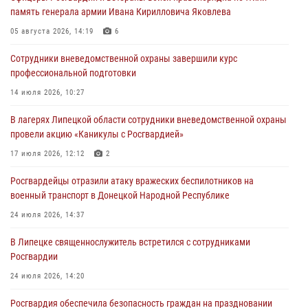
Росгвардия обеспечила безопасность граждан на праздновании
память генерала армии Ивана Кирилловича Яковлева
Дня ВДВ в Липецке
05 августа 2026, 14:19
6
03 августа 2026, 13:43
1
Сотрудники вневедомственной охраны завершили курс
Росгвардейцы обеспечили безопасность граждан в День Лев-
профессиональной подготовки
Толстовского района
14 июля 2026, 10:27
03 августа 2026, 13:41
1
В лагерях Липецкой области сотрудники вневедомственной охраны
Росгвардия противодействует БПЛА ВСУ на южном направлении
провели акцию «Каникулы с Росгвардией»
(видео)
17 июля 2026, 12:12
2
03 августа 2026, 13:39
2
1
Росгвардейцы отразили атаку вражеских беспилотников на
военный транспорт в Донецкой Народной Республике
24 июля 2026, 14:37
В Липецке священнослужитель встретился с сотрудниками
Росгвардии
24 июля 2026, 14:20
Росгвардия обеспечила безопасность граждан на праздновании