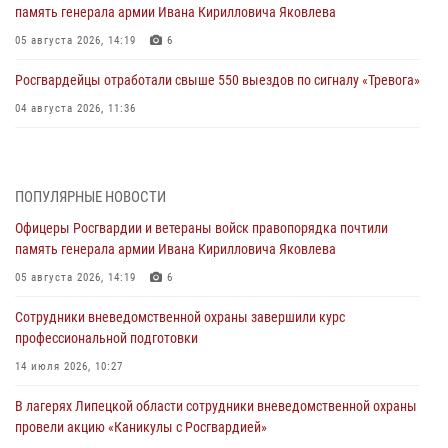
память генерала армии Ивана Кирилловича Яковлева
05 августа 2026, 14:19
6
Росгвардейцы отработали свыше 550 выездов по сигналу «Тревога»
04 августа 2026, 11:36
В ЛНР спецназовцы Росгвардии уничтожили ударные и
разведывательные беспилотники ВСУ
ПОПУЛЯРНЫЕ НОВОСТИ
04 августа 2026, 09:05
Офицеры Росгвардии и ветераны войск правопорядка почтили
Росгвардия обеспечила безопасность граждан на праздновании
память генерала армии Ивана Кирилловича Яковлева
Дня ВДВ в Липецке
05 августа 2026, 14:19
6
03 августа 2026, 13:43
1
Сотрудники вневедомственной охраны завершили курс
Росгвардейцы обеспечили безопасность граждан в День Лев-
профессиональной подготовки
Толстовского района
14 июля 2026, 10:27
03 августа 2026, 13:41
1
В лагерях Липецкой области сотрудники вневедомственной охраны
Росгвардия противодействует БПЛА ВСУ на южном направлении
провели акцию «Каникулы с Росгвардией»
(видео)