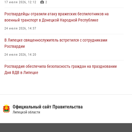
17 июля 2026, 12:12
2
03 августа 2026, 13:39
2
1
Росгвардейцы отразили атаку вражеских беспилотников на
военный транспорт в Донецкой Народной Республике
24 июля 2026, 14:37
В Липецке священнослужитель встретился с сотрудниками
Росгвардии
24 июля 2026, 14:20
Росгвардия обеспечила безопасность граждан на праздновании
Дня ВДВ в Липецке
03 августа 2026, 13:43
1
В Липецке росгвардейцы посетили богослужение в честь великого
князя Владимира
Официальный сайт Правительства
28 июля 2026, 14:38
4
Липецкой области
Сотрудники вневедомственной охраны окончили курс служебной
подготовки