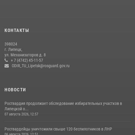
24 июля 2026, 14:32
1
Росгвардия обеспечила безопасность липчан во время
празднования Дня города и Дня металлурга
20 июля 2026, 12:22
5
КОНТАКТЫ
Росгвардия обеспечила безопасность во время фестиваля бардов в
398024
Липецке
г. Липецк,
ул. Механизаторов д. 8
17 июля 2026, 12:26
5
+ 7 (4742) 45-11-57
ODIR_TU_Lipetsk@rosguard.gov.ru
НОВОСТИ
Росгвардия продолжает обследование избирательных участков в
Липецкой о...
07 августа 2026, 12:57
Росгвардейцы уничтожили свыше 120 беспилотников в ЛНР
06 августа 2026, 12:51