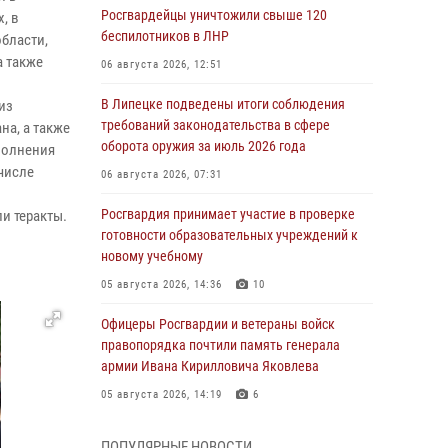
Росгвардейцы уничтожили свыше 120
, в
беспилотников в ЛНР
бласти,
а также
06 августа 2026, 12:51
В Липецке подведены итоги соблюдения
из
требований законодательства в сфере
на, а также
оборота оружия за июль 2026 года
полнения
 числе
06 августа 2026, 07:31
Росгвардия принимает участие в проверке
и теракты.
готовности образовательных учреждений к
новому учебному
05 августа 2026, 14:36
10
Офицеры Росгвардии и ветераны войск
правопорядка почтили память генерала
армии Ивана Кирилловича Яковлева
05 августа 2026, 14:19
6
Росгвардейцы отработали свыше 550
ПОПУЛЯРНЫЕ НОВОСТИ