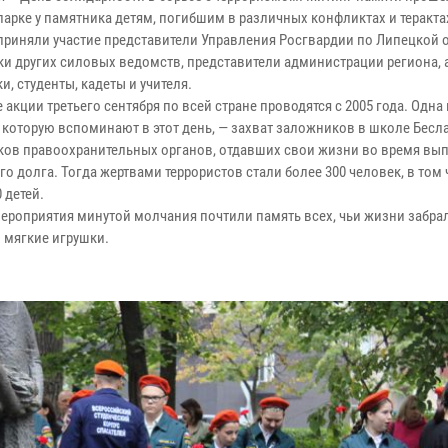
арке у памятника детям, погибшим в различных конфликтах и терактах
приняли участие представители Управления Росгвардии по Липецкой о
ки других силовых ведомств, представители администрации региона, 
, студенты, кадеты и учителя.
акции третьего сентября по всей стране проводятся с 2005 года. Одна 
 которую вспоминают в этот день, — захват заложников в школе Бесла
ков правоохранительных органов, отдавших свои жизни во время вы
о долга. Тогда жертвами террористов стали более 300 человек, в том
 детей.
мероприятия минутой молчания почтили память всех, чьи жизни забрал
 мягкие игрушки.