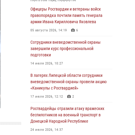
выездов по сигналу «Тревога»
Офицеры Росгвардии и ветераны войск
04 августа 2026, 11:36
правопорядка почтили память генерала
армии Ивана Кирилловича Яковлева
В ЛНР спецназовцы Росгвардии уничтожили
ударные и разведывательные беспилотники
05 августа 2026, 14:19
6
ВСУ
Сотрудники вневедомственной охраны
04 августа 2026, 09:05
завершили курс профессиональной
подготовки
Росгвардия обеспечила безопасность
граждан на праздновании Дня ВДВ в
14 июля 2026, 10:27
Липецке
В лагерях Липецкой области сотрудники
03 августа 2026, 13:43
1
вневедомственной охраны провели акцию
«Каникулы с Росгвардией»
Росгвардейцы обеспечили безопасность
граждан в День Лев-Толстовского района
17 июля 2026, 12:12
2
03 августа 2026, 13:41
1
Росгвардейцы отразили атаку вражеских
беспилотников на военный транспорт в
Росгвардия противодействует БПЛА ВСУ на
Донецкой Народной Республике
южном направлении (видео)
24 июля 2026, 14:37
03 августа 2026, 13:39
2
1