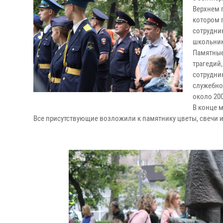
Верхнем п
котором 
сотрудни
школьники
Памятные 
трагедий,
сотрудни
служебног
около 200
В конце 
Все присутствующие возложили к памятнику цветы, свечи и