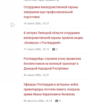
ударные и разведывательные беспилотники
ВСУ
Сотрудники вневедомственной охраны
завершили курс профессиональной
04 августа 2026, 09:05
подготовки
Росгвардия обеспечила безопасность
14 июля 2026, 10:27
граждан на праздновании Дня ВДВ в
Липецке
В лагерях Липецкой области сотрудники
вневедомственной охраны провели акцию
03 августа 2026, 13:43
1
«Каникулы с Росгвардией»
Росгвардейцы обеспечили безопасность
17 июля 2026, 12:12
2
граждан в День Лев-Толстовского района
Росгвардейцы отразили атаку вражеских
03 августа 2026, 13:41
1
беспилотников на военный транспорт в
Донецкой Народной Республике
Росгвардия противодействует БПЛА ВСУ на
южном направлении (видео)
24 июля 2026, 14:37
03 августа 2026, 13:39
2
1
Офицеры Росгвардии и ветераны войск
правопорядка почтили память генерала
Росгвардия обеспечила охрану порядка во
армии Ивана Кирилловича Яковлева
время проведения фестивалей в Липецке
05 августа 2026, 14:19
6
03 августа 2026, 13:17
3