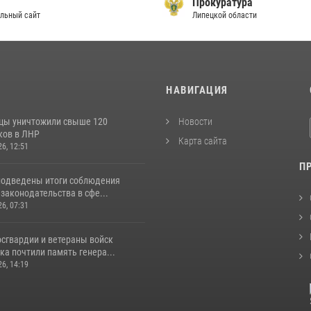
Прокуратура
льный сайт
Липецкой области
И
НАВИГАЦИЯ
цы уничтожили свыше 120
Новости
ков в ЛНР
Карта сайта
26, 12:51
П
подведены итоги соблюдения
законодательства в сфе...
26, 07:31
сгвардии и ветераны войск
а почтили память генера...
26, 14:19