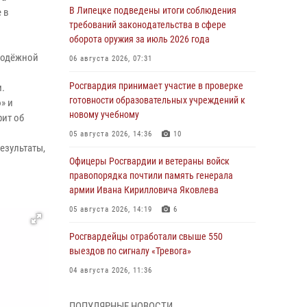
В Липецке подведены итоги соблюдения
 в
требований законодательства в сфере
оборота оружия за июль 2026 года
лодёжной
06 августа 2026, 07:31
Росгвардия принимает участие в проверке
.
готовности образовательных учреждений к
» и
новому учебному
рит об
05 августа 2026, 14:36
10
езультаты,
Офицеры Росгвардии и ветераны войск
правопорядка почтили память генерала
армии Ивана Кирилловича Яковлева
05 августа 2026, 14:19
6
Росгвардейцы отработали свыше 550
выездов по сигналу «Тревога»
04 августа 2026, 11:36
В ЛНР спецназовцы Росгвардии уничтожили
ПОПУЛЯРНЫЕ НОВОСТИ