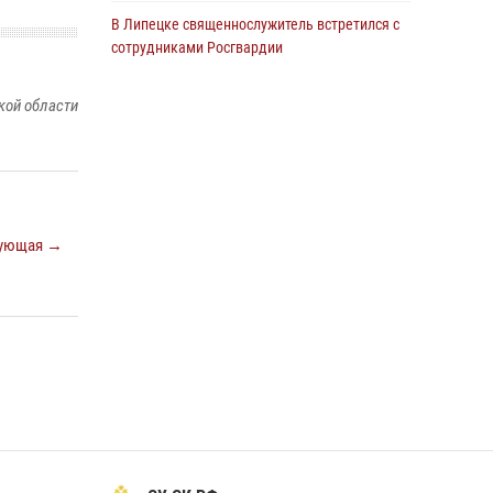
В Липецке священнослужитель встретился с
сотрудниками Росгвардии
24 июля 2026, 14:20
кой области
Росгвардия обеспечила безопасность
граждан на праздновании Дня ВДВ в
Липецке
03 августа 2026, 13:43
1
В Липецке росгвардейцы посетили
ующая →
богослужение в честь великого князя
Владимира
28 июля 2026, 14:38
4
Сотрудники вневедомственной охраны
окончили курс служебной подготовки
24 июля 2026, 14:32
1
Росгвардия обеспечила безопасность липчан
во время празднования Дня города и Дня