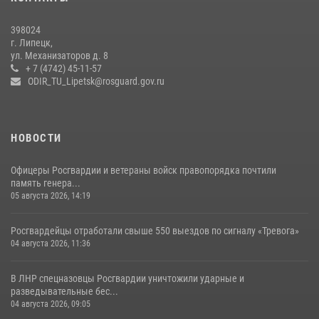
В Липецке подвели итоги служебной деятельности подразделений
398024
вневедомственной охраны Росгвардии за первое полугодие
г. Липецк,
ул. Механизаторов д. 8
15 июля 2026, 14:58
+ 7 (4742) 45-11-57
ODIR_TU_Lipetsk@rosguard.gov.ru
НОВОСТИ
Офицеры Росгвардии и ветераны войск правопорядка почтили
память генера...
05 августа 2026, 14:19
Росгвардейцы отработали свыше 550 выездов по сигналу «Тревога»
04 августа 2026, 11:36
В ЛНР спецназовцы Росгвардии уничтожили ударные и
разведывательные бес...
04 августа 2026, 09:05