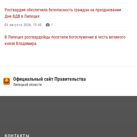
Росгвардия обеспечила безопасность граждан на праздновании
Дня ВДВ в Липецке
03 августа 2026, 13:43
1
В Липецке росгвардейцы посетили богослужение в честь великого
князя Владимира
28 июля 2026, 14:38
4
Сотрудники вневедомственной охраны окончили курс служебной
подготовки
Официальный сайт Правительства
24 июля 2026, 14:32
1
Липецкой области
Росгвардия обеспечила безопасность липчан во время
празднования Дня города и Дня металлурга
20 июля 2026, 12:22
5
Росгвардия обеспечила безопасность во время фестиваля бардов в
Липецке
17 июля 2026, 12:26
5
КОНТАКТЫ