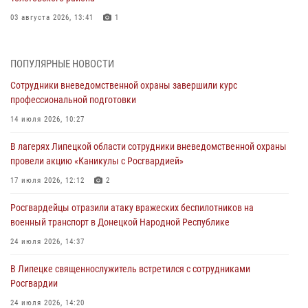
03 августа 2026, 13:41
1
Росгвардия противодействует БПЛА ВСУ на южном направлении
(видео)
ПОПУЛЯРНЫЕ НОВОСТИ
03 августа 2026, 13:39
2
1
Сотрудники вневедомственной охраны завершили курс
профессиональной подготовки
Росгвардия обеспечила охрану порядка во время проведения
фестивалей в Липецке
14 июля 2026, 10:27
03 августа 2026, 13:17
3
В лагерях Липецкой области сотрудники вневедомственной охраны
провели акцию «Каникулы с Росгвардией»
Сотрудники Росгвардии продолжают контроль безопасности
детских оздоровительно-образовательных объектов в Липецкой
17 июля 2026, 12:12
2
области
Росгвардейцы отразили атаку вражеских беспилотников на
31 июля 2026, 14:17
военный транспорт в Донецкой Народной Республике
Росгвардия обеспечивает безопасность граждан на южном
24 июля 2026, 14:37
направлении
В Липецке священнослужитель встретился с сотрудниками
31 июля 2026, 08:17
1
Росгвардии
24 июля 2026, 14:20