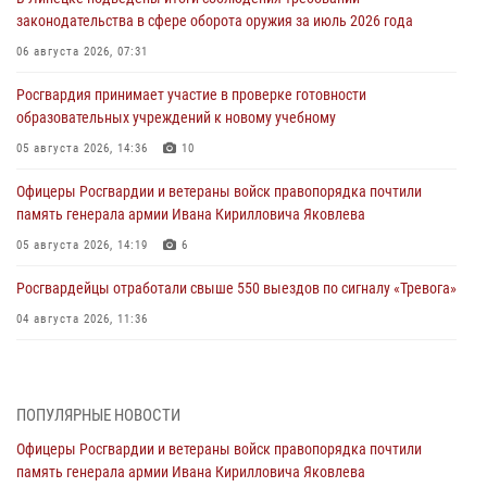
законодательства в сфере оборота оружия за июль 2026 года
06 августа 2026, 07:31
Росгвардия принимает участие в проверке готовности
образовательных учреждений к новому учебному
05 августа 2026, 14:36
10
Офицеры Росгвардии и ветераны войск правопорядка почтили
память генерала армии Ивана Кирилловича Яковлева
05 августа 2026, 14:19
6
Росгвардейцы отработали свыше 550 выездов по сигналу «Тревога»
04 августа 2026, 11:36
В ЛНР спецназовцы Росгвардии уничтожили ударные и
разведывательные беспилотники ВСУ
ПОПУЛЯРНЫЕ НОВОСТИ
04 августа 2026, 09:05
Офицеры Росгвардии и ветераны войск правопорядка почтили
Росгвардия обеспечила безопасность граждан на праздновании
память генерала армии Ивана Кирилловича Яковлева
Дня ВДВ в Липецке