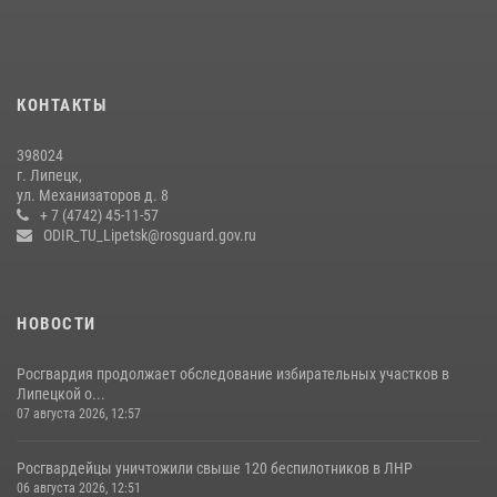
Росгвардия обеспечила безопасность липчан во время
празднования Дня города и Дня металлурга
20 июля 2026, 12:22
5
КОНТАКТЫ
Росгвардия обеспечила безопасность во время фестиваля бардов в
398024
Липецке
г. Липецк,
ул. Механизаторов д. 8
17 июля 2026, 12:26
5
+ 7 (4742) 45-11-57
ODIR_TU_Lipetsk@rosguard.gov.ru
НОВОСТИ
Росгвардия продолжает обследование избирательных участков в
Липецкой о...
07 августа 2026, 12:57
Росгвардейцы уничтожили свыше 120 беспилотников в ЛНР
06 августа 2026, 12:51