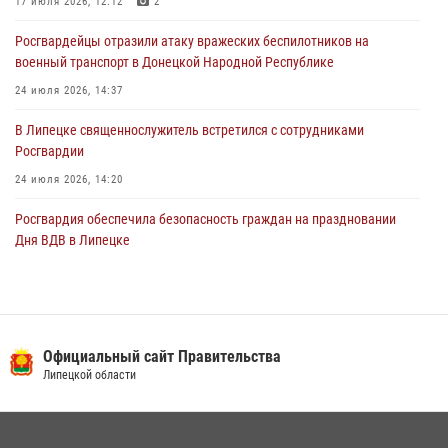
17 июля 2026, 12:12
2
03 августа 2026, 13:39
2
1
Росгвардейцы отразили атаку вражеских беспилотников на
военный транспорт в Донецкой Народной Республике
24 июля 2026, 14:37
В Липецке священнослужитель встретился с сотрудниками
Росгвардии
24 июля 2026, 14:20
Росгвардия обеспечила безопасность граждан на праздновании
Дня ВДВ в Липецке
03 августа 2026, 13:43
1
В Липецке росгвардейцы посетили богослужение в честь великого
князя Владимира
Официальный сайт Правительства
28 июля 2026, 14:38
4
Липецкой области
Сотрудники вневедомственной охраны окончили курс служебной
подготовки
24 июля 2026, 14:32
1