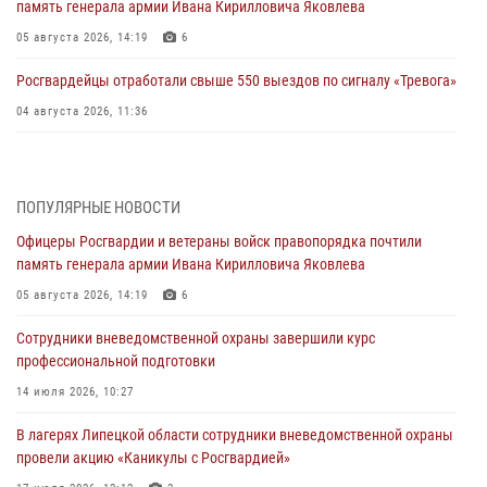
память генерала армии Ивана Кирилловича Яковлева
05 августа 2026, 14:19
6
Росгвардейцы отработали свыше 550 выездов по сигналу «Тревога»
04 августа 2026, 11:36
В ЛНР спецназовцы Росгвардии уничтожили ударные и
разведывательные беспилотники ВСУ
ПОПУЛЯРНЫЕ НОВОСТИ
04 августа 2026, 09:05
Офицеры Росгвардии и ветераны войск правопорядка почтили
Росгвардия обеспечила безопасность граждан на праздновании
память генерала армии Ивана Кирилловича Яковлева
Дня ВДВ в Липецке
05 августа 2026, 14:19
6
03 августа 2026, 13:43
1
Сотрудники вневедомственной охраны завершили курс
Росгвардейцы обеспечили безопасность граждан в День Лев-
профессиональной подготовки
Толстовского района
14 июля 2026, 10:27
03 августа 2026, 13:41
1
В лагерях Липецкой области сотрудники вневедомственной охраны
Росгвардия противодействует БПЛА ВСУ на южном направлении
провели акцию «Каникулы с Росгвардией»
(видео)