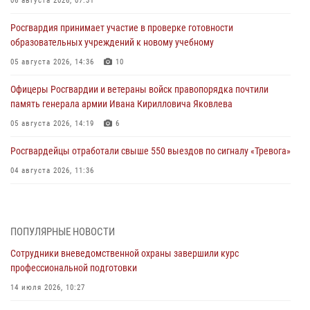
06 августа 2026, 07:31
Росгвардия принимает участие в проверке готовности
образовательных учреждений к новому учебному
05 августа 2026, 14:36
10
Офицеры Росгвардии и ветераны войск правопорядка почтили
память генерала армии Ивана Кирилловича Яковлева
05 августа 2026, 14:19
6
Росгвардейцы отработали свыше 550 выездов по сигналу «Тревога»
04 августа 2026, 11:36
В ЛНР спецназовцы Росгвардии уничтожили ударные и
разведывательные беспилотники ВСУ
ПОПУЛЯРНЫЕ НОВОСТИ
04 августа 2026, 09:05
Сотрудники вневедомственной охраны завершили курс
Росгвардия обеспечила безопасность граждан на праздновании
профессиональной подготовки
Дня ВДВ в Липецке
14 июля 2026, 10:27
03 августа 2026, 13:43
1