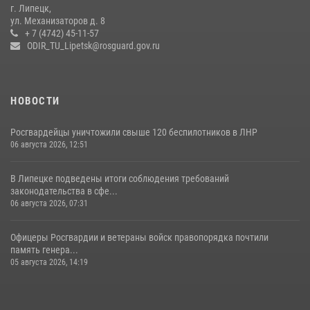
Липецке
г. Липецк,
ул. Механизаторов д. 8
17 июля 2026, 12:26
5
+ 7 (4742) 45-11-57
ODIR_TU_Lipetsk@rosguard.gov.ru
НОВОСТИ
Росгвардейцы уничтожили свыше 120 беспилотников в ЛНР
06 августа 2026, 12:51
В Липецке подведены итоги соблюдения требований
законодательства в сфе...
06 августа 2026, 07:31
Офицеры Росгвардии и ветераны войск правопорядка почтили
память генера...
05 августа 2026, 14:19