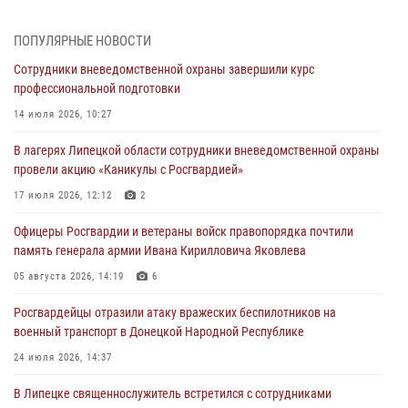
Дня ВДВ в Липецке
ПОПУЛЯРНЫЕ НОВОСТИ
03 августа 2026, 13:43
1
Сотрудники вневедомственной охраны завершили курс
Росгвардейцы обеспечили безопасность граждан в День Лев-
профессиональной подготовки
Толстовского района
14 июля 2026, 10:27
03 августа 2026, 13:41
1
В лагерях Липецкой области сотрудники вневедомственной охраны
Росгвардия противодействует БПЛА ВСУ на южном направлении
провели акцию «Каникулы с Росгвардией»
(видео)
17 июля 2026, 12:12
2
03 августа 2026, 13:39
2
1
Офицеры Росгвардии и ветераны войск правопорядка почтили
Росгвардия обеспечила охрану порядка во время проведения
память генерала армии Ивана Кирилловича Яковлева
фестивалей в Липецке
05 августа 2026, 14:19
6
03 августа 2026, 13:17
3
Росгвардейцы отразили атаку вражеских беспилотников на
военный транспорт в Донецкой Народной Республике
24 июля 2026, 14:37
В Липецке священнослужитель встретился с сотрудниками