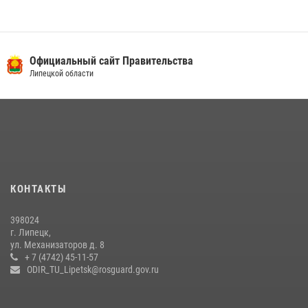
03 августа 2026, 13:43
1
В Липецке росгвардейцы посетили богослужение в честь великого
князя Владимира
Официальный сайт Правительства
28 июля 2026, 14:38
4
Липецкой области
Сотрудники вневедомственной охраны окончили курс служебной
подготовки
24 июля 2026, 14:32
1
Росгвардия обеспечила безопасность липчан во время
празднования Дня города и Дня металлурга
20 июля 2026, 12:22
5
КОНТАКТЫ
Росгвардия обеспечила безопасность во время фестиваля бардов в
398024
Липецке
г. Липецк,
ул. Механизаторов д. 8
17 июля 2026, 12:26
5
+ 7 (4742) 45-11-57
ODIR_TU_Lipetsk@rosguard.gov.ru