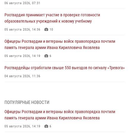
06 августа 2026, 07:31
Росгвардия принимает участие в проверке готовности
образовательных учреждений к новому учебному
05 августа 2026, 14:36
10
Офицеры Росгвардии и ветераны войск правопорядка почтили
память генерала армии Ивана Кирилловича Яковлева
05 августа 2026, 14:19
6
Росгвардейцы отработали свыше 550 выездов по сигналу «Тревога»
04 августа 2026, 11:36
В ЛНР спецназовцы Росгвардии уничтожили ударные и
разведывательные беспилотники ВСУ
ПОПУЛЯРНЫЕ НОВОСТИ
04 августа 2026, 09:05
Офицеры Росгвардии и ветераны войск правопорядка почтили
Росгвардия обеспечила безопасность граждан на праздновании
память генерала армии Ивана Кирилловича Яковлева
Дня ВДВ в Липецке
05 августа 2026, 14:19
6
03 августа 2026, 13:43
1