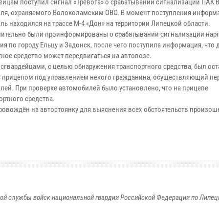
ейцам поступил сигнал «Тревога» о срабатывании сигнализации ПАК 
ля, охраняемого Волоколамским ОВО. В момент поступления информ
ль находился на трассе М-4 «Дон» на территории Липецкой области.
ительно были проинформированы о срабатывании сигнализации наря
я по городу Ельцу и Задонск, после чего поступила информация, что 
тное средство может передвигаться на автовозе.
осгвардейцами, с целью обнаружения транспортного средства, был ос
с прицепом под управлением некого гражданина, осуществляющий пе
лей. При проверке автомобилей было установлено, что на прицепе
ортного средства.
овождён на автостоянку для выяснения всех обстоятельств произош
ой службы войск национальной гвардии Российской Федерации по Липец