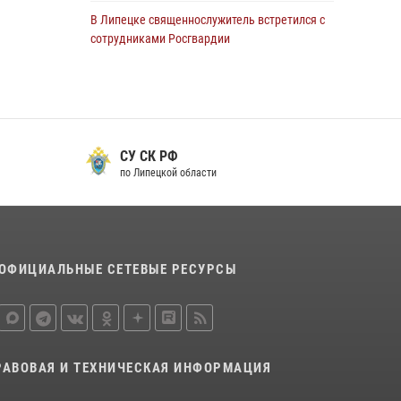
В Липецке священнослужитель встретился с
сотрудниками Росгвардии
24 июля 2026, 14:20
Росгвардия обеспечила безопасность
граждан на праздновании Дня ВДВ в
Липецке
СУ СК РФ
03 августа 2026, 13:43
1
по Липецкой области
В Липецке росгвардейцы посетили
богослужение в честь великого князя
Владимира
28 июля 2026, 14:38
4
ОФИЦИАЛЬНЫЕ СЕТЕВЫЕ РЕСУРСЫ
Сотрудники вневедомственной охраны
окончили курс служебной подготовки
24 июля 2026, 14:32
1
РАВОВАЯ И ТЕХНИЧЕСКАЯ ИНФОРМАЦИЯ
Росгвардия обеспечила безопасность липчан
во время празднования Дня города и Дня