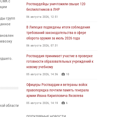
ВСМК с
Росгвардейцы уничтожили свыше 120
ации
беспилотников в ЛНР
06 августа 2026, 12:51
ды групп
данное
В Липецке подведены итоги соблюдения
требований законодательства в сфере
тановлен
оборота оружия за июль 2026 года
ревозку
06 августа 2026, 07:31
Росгвардия принимает участие в проверке
едшего.
готовности образовательных учреждений к
новому учебному
05 августа 2026, 14:36
10
Офицеры Росгвардии и ветераны войск
правопорядка почтили память генерала
армии Ивана Кирилловича Яковлева
05 августа 2026, 14:19
6
кой области
Росгвардейцы отработали свыше 550
ПОПУЛЯРНЫЕ НОВОСТИ