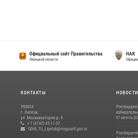
Официальный сайт Правительства
НАК
Липецкой области
Официа
КОНТАКТЫ
НОВОСТ
398024
Росгвардия
г. Липецк,
избирательн
ул. Механизаторов д. 8
07 августа 20
+ 7 (4742) 45-11-57
ODIR_TU_Lipetsk@rosguard.gov.ru
Росгвардей