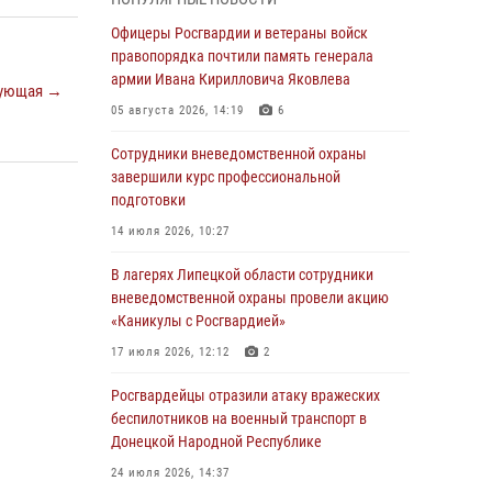
выездов по сигналу «Тревога»
Офицеры Росгвардии и ветераны войск
04 августа 2026, 11:36
правопорядка почтили память генерала
армии Ивана Кирилловича Яковлева
В ЛНР спецназовцы Росгвардии уничтожили
ующая →
ударные и разведывательные беспилотники
05 августа 2026, 14:19
6
ВСУ
Сотрудники вневедомственной охраны
04 августа 2026, 09:05
завершили курс профессиональной
подготовки
Росгвардия обеспечила безопасность
граждан на праздновании Дня ВДВ в
14 июля 2026, 10:27
Липецке
В лагерях Липецкой области сотрудники
03 августа 2026, 13:43
1
вневедомственной охраны провели акцию
«Каникулы с Росгвардией»
Росгвардейцы обеспечили безопасность
граждан в День Лев-Толстовского района
17 июля 2026, 12:12
2
03 августа 2026, 13:41
1
Росгвардейцы отразили атаку вражеских
беспилотников на военный транспорт в
Росгвардия противодействует БПЛА ВСУ на
Донецкой Народной Республике
южном направлении (видео)
24 июля 2026, 14:37
03 августа 2026, 13:39
2
1