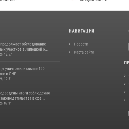
льный сайт
Липецкой области
И
НАВИГАЦИЯ
 продолжает обследование
Новости
ых участков в Липецкой о...
Карта сайта
26, 12:57
П
цы уничтожили свыше 120
ков в ЛНР
26, 12:51
подведены итоги соблюдения
законодательства в сфе...
26, 07:31