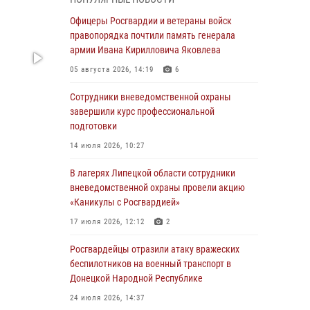
выездов по сигналу «Тревога»
Офицеры Росгвардии и ветераны войск
04 августа 2026, 11:36
правопорядка почтили память генерала
армии Ивана Кирилловича Яковлева
В ЛНР спецназовцы Росгвардии уничтожили
ударные и разведывательные беспилотники
05 августа 2026, 14:19
6
ВСУ
Сотрудники вневедомственной охраны
04 августа 2026, 09:05
завершили курс профессиональной
подготовки
Росгвардия обеспечила безопасность
граждан на праздновании Дня ВДВ в
14 июля 2026, 10:27
Липецке
В лагерях Липецкой области сотрудники
03 августа 2026, 13:43
1
вневедомственной охраны провели акцию
«Каникулы с Росгвардией»
Росгвардейцы обеспечили безопасность
граждан в День Лев-Толстовского района
17 июля 2026, 12:12
2
03 августа 2026, 13:41
1
Росгвардейцы отразили атаку вражеских
беспилотников на военный транспорт в
Росгвардия противодействует БПЛА ВСУ на
Донецкой Народной Республике
южном направлении (видео)
24 июля 2026, 14:37
03 августа 2026, 13:39
2
1