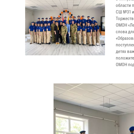
области 
СШ №31 и
Торжеств
ОМОН «Ле
слова для
«Образов
поступлен
детях ва
положите
ОМОН под