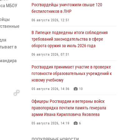
Росгвардейцы уничтожили свыше 120
сса МБОУ
беспилотников в ЛНР
бойцы
06 августа 2026, 12:51
тственные
В Липецке подведены итоги соблюдения
требований законодательства в сфере
для
оборота оружия за июль 2026 года
итывает в
06 августа 2026, 07:31
омандира
Росгвардия принимает участие в проверке
готовности образовательных учреждений к
новому учебному
05 августа 2026, 14:36
10
Офицеры Росгвардии и ветераны войск
правопорядка почтили память генерала
армии Ивана Кирилловича Яковлева
05 августа 2026, 14:19
6
Росгвардейцы отработали свыше 550
ПОПУЛЯРНЫЕ НОВОСТИ