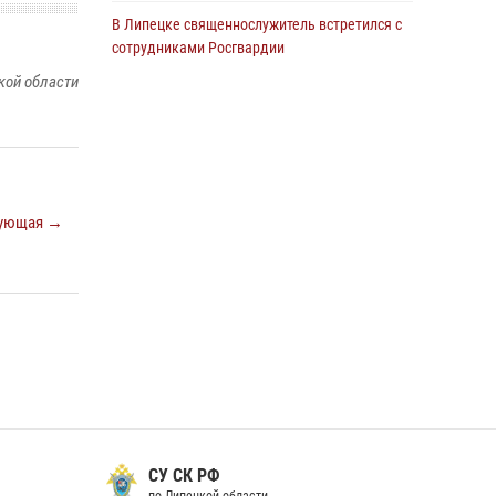
В Липецке священнослужитель встретился с
сотрудниками Росгвардии
кой области
24 июля 2026, 14:20
Росгвардия обеспечила безопасность
граждан на праздновании Дня ВДВ в
Липецке
03 августа 2026, 13:43
1
ующая →
В Липецке росгвардейцы посетили
богослужение в честь великого князя
Владимира
28 июля 2026, 14:38
4
Сотрудники вневедомственной охраны
окончили курс служебной подготовки
24 июля 2026, 14:32
1
Росгвардия обеспечила безопасность липчан
СУ СК РФ
во время празднования Дня города и Дня