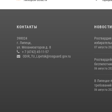
Липецкой области
Официа
КОНТАКТЫ
НОВОСТ
398024
Росгвардия
г. Липецк,
избирательн
ул. Механизаторов д. 8
07 августа 20
+ 7 (4742) 45-11-57
ODIR_TU_Lipetsk@rosguard.gov.ru
Росгвардей
беспилотни
06 августа 20
В Липецке 
требований 
06 августа 20