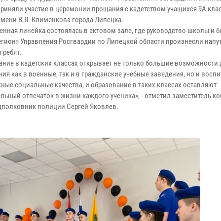
приняли участие в церемонии прощания с кадетством учащихся 9А кла
мени В.Я. Клименкова города Липецка.
енная линейка состоялась в актовом зале, где руководство школы и 
гион» Управления Росгвардии по Липецкой области произнесли напу
 ребят.
ание в кадетских классах открывает не только большие возможности 
ия как в военные, так и в гражданские учебные заведения, но и восп
жные социальные качества, и образование в таких классах оставляют
льный отпечаток в жизни каждого ученика», - отметил заместитель к
полковник полиции Сергей Яковлев.