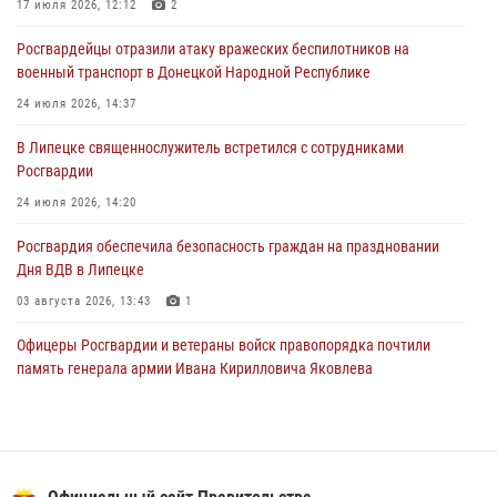
фестивалей в Липецке
17 июля 2026, 12:12
2
03 августа 2026, 13:17
3
Росгвардейцы отразили атаку вражеских беспилотников на
военный транспорт в Донецкой Народной Республике
Сотрудники Росгвардии продолжают контроль безопасности
детских оздоровительно-образовательных объектов в Липецкой
24 июля 2026, 14:37
области
В Липецке священнослужитель встретился с сотрудниками
31 июля 2026, 14:17
Росгвардии
24 июля 2026, 14:20
Росгвардия обеспечила безопасность граждан на праздновании
Дня ВДВ в Липецке
03 августа 2026, 13:43
1
Офицеры Росгвардии и ветераны войск правопорядка почтили
память генерала армии Ивана Кирилловича Яковлева
05 августа 2026, 14:19
6
В Липецке росгвардейцы посетили богослужение в честь великого
князя Владимира