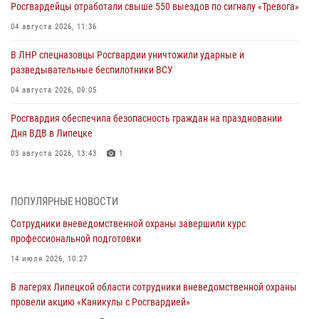
Росгвардейцы отработали свыше 550 выездов по сигналу «Тревога»
04 августа 2026, 11:36
В ЛНР спецназовцы Росгвардии уничтожили ударные и
разведывательные беспилотники ВСУ
04 августа 2026, 09:05
Росгвардия обеспечила безопасность граждан на праздновании
Дня ВДВ в Липецке
03 августа 2026, 13:43
1
Росгвардейцы обеспечили безопасность граждан в День Лев-
Толстовского района
ПОПУЛЯРНЫЕ НОВОСТИ
03 августа 2026, 13:41
1
Сотрудники вневедомственной охраны завершили курс
профессиональной подготовки
Росгвардия противодействует БПЛА ВСУ на южном направлении
(видео)
14 июля 2026, 10:27
03 августа 2026, 13:39
2
1
В лагерях Липецкой области сотрудники вневедомственной охраны
провели акцию «Каникулы с Росгвардией»
Росгвардия обеспечила охрану порядка во время проведения