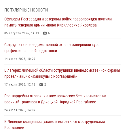
разведывательные беспилотники ВСУ
ПОПУЛЯРНЫЕ НОВОСТИ
04 августа 2026, 09:05
Офицеры Росгвардии и ветераны войск правопорядка почтили
Росгвардия обеспечила безопасность граждан на праздновании
память генерала армии Ивана Кирилловича Яковлева
Дня ВДВ в Липецке
05 августа 2026, 14:19
6
03 августа 2026, 13:43
1
Сотрудники вневедомственной охраны завершили курс
Росгвардейцы обеспечили безопасность граждан в День Лев-
профессиональной подготовки
Толстовского района
14 июля 2026, 10:27
03 августа 2026, 13:41
1
В лагерях Липецкой области сотрудники вневедомственной охраны
Росгвардия противодействует БПЛА ВСУ на южном направлении
провели акцию «Каникулы с Росгвардией»
(видео)
17 июля 2026, 12:12
2
03 августа 2026, 13:39
2
1
Росгвардейцы отразили атаку вражеских беспилотников на
военный транспорт в Донецкой Народной Республике
24 июля 2026, 14:37
В Липецке священнослужитель встретился с сотрудниками
Росгвардии