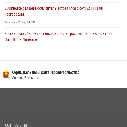
В Липецке священнослужитель встретился с сотрудниками
Росгвардии
24 июля 2026, 14:20
Росгвардия обеспечила безопасность граждан на праздновании
Дня ВДВ в Липецке
03 августа 2026, 13:43
1
В Липецке росгвардейцы посетили богослужение в честь великого
князя Владимира
Официальный сайт Правительства
28 июля 2026, 14:38
4
Липецкой области
Сотрудники вневедомственной охраны окончили курс служебной
подготовки
24 июля 2026, 14:32
1
Росгвардия обеспечила безопасность липчан во время
празднования Дня города и Дня металлурга
20 июля 2026, 12:22
5
КОНТАКТЫ