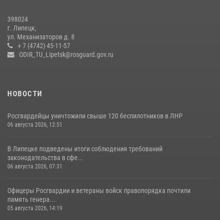
Росгвардия обеспечила безопасность во время фестиваля бардов в
398024
Липецке
г. Липецк,
ул. Механизаторов д. 8
17 июля 2026, 12:26
5
+ 7 (4742) 45-11-57
ODIR_TU_Lipetsk@rosguard.gov.ru
НОВОСТИ
Росгвардейцы уничтожили свыше 120 беспилотников в ЛНР
06 августа 2026, 12:51
В Липецке подведены итоги соблюдения требований
законодательства в сфе...
06 августа 2026, 07:31
Офицеры Росгвардии и ветераны войск правопорядка почтили
память генера...
05 августа 2026, 14:19