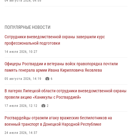
04 августа 2026, 09:05
Росгвардия обеспечила безопасность граждан на праздновании
Дня ВДВ в Липецке
ПОПУЛЯРНЫЕ НОВОСТИ
03 августа 2026, 13:43
1
Сотрудники вневедомственной охраны завершили курс
Росгвардейцы обеспечили безопасность граждан в День Лев-
профессиональной подготовки
Толстовского района
14 июля 2026, 10:27
03 августа 2026, 13:41
1
Офицеры Росгвардии и ветераны войск правопорядка почтили
Росгвардия противодействует БПЛА ВСУ на южном направлении
память генерала армии Ивана Кирилловича Яковлева
(видео)
05 августа 2026, 14:19
6
03 августа 2026, 13:39
2
1
В лагерях Липецкой области сотрудники вневедомственной охраны
Росгвардия обеспечила охрану порядка во время проведения
провели акцию «Каникулы с Росгвардией»
фестивалей в Липецке
17 июля 2026, 12:12
2
03 августа 2026, 13:17
3
Росгвардейцы отразили атаку вражеских беспилотников на
военный транспорт в Донецкой Народной Республике
24 июля 2026, 14:37