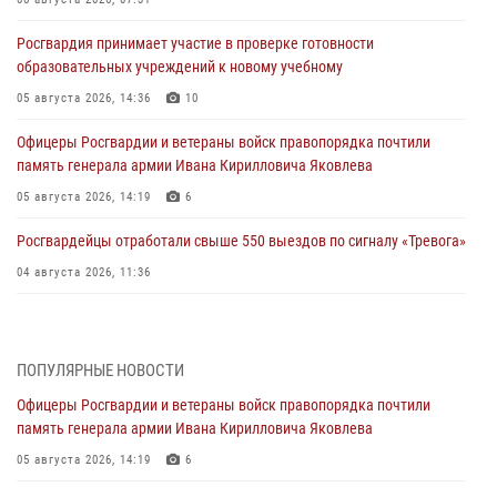
Росгвардия принимает участие в проверке готовности
образовательных учреждений к новому учебному
05 августа 2026, 14:36
10
Офицеры Росгвардии и ветераны войск правопорядка почтили
память генерала армии Ивана Кирилловича Яковлева
05 августа 2026, 14:19
6
Росгвардейцы отработали свыше 550 выездов по сигналу «Тревога»
04 августа 2026, 11:36
В ЛНР спецназовцы Росгвардии уничтожили ударные и
разведывательные беспилотники ВСУ
ПОПУЛЯРНЫЕ НОВОСТИ
04 августа 2026, 09:05
Офицеры Росгвардии и ветераны войск правопорядка почтили
Росгвардия обеспечила безопасность граждан на праздновании
память генерала армии Ивана Кирилловича Яковлева
Дня ВДВ в Липецке
05 августа 2026, 14:19
6
03 августа 2026, 13:43
1