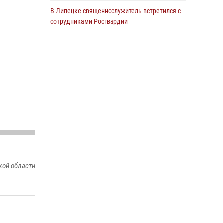
В Липецке священнослужитель встретился с
сотрудниками Росгвардии
24 июля 2026, 14:20
Росгвардия обеспечила безопасность
граждан на праздновании Дня ВДВ в
Липецке
03 августа 2026, 13:43
1
В Липецке росгвардейцы посетили
богослужение в честь великого князя
Владимира
28 июля 2026, 14:38
4
Сотрудники вневедомственной охраны
кой области
окончили курс служебной подготовки
24 июля 2026, 14:32
1
Росгвардия обеспечила безопасность липчан
во время празднования Дня города и Дня