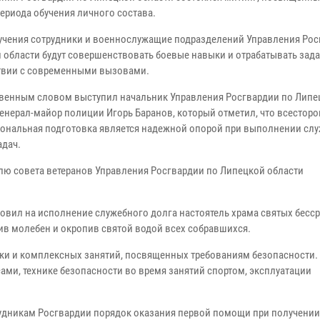
периода обучения личного состава.
бучения сотрудники и военнослужащие подразделений Управления Рос
 области будут совершенствовать боевые навыки и отрабатывать зада
твии с современными вызовами.
твенным словом выступил начальник Управления Росгвардии по Липе
генерал-майор полиции Игорь Баранов, который отметил, что всестор
ональная подготовка является надежной опорой при выполнении слу
адач.
лю совета ветеранов Управления Росгвардии по Липецкой области
овил на исполнение служебного долга настоятель храма святых бесс
в молебен и окропив святой водой всех собравшихся.
вки и комплексных занятий, посвященных требованиям безопасности.
ми, технике безопасности во время занятий спортом, эксплуатации
удникам Росгвардии порядок оказания первой помощи при получении