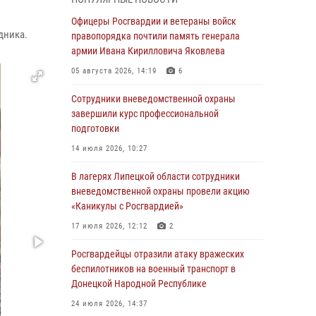
выездов по сигналу «Тревога»
Офицеры Росгвардии и ветераны войск
04 августа 2026, 11:36
дника.
правопорядка почтили память генерала
армии Ивана Кирилловича Яковлева
В ЛНР спецназовцы Росгвардии уничтожили
ударные и разведывательные беспилотники
05 августа 2026, 14:19
6
ВСУ
Сотрудники вневедомственной охраны
04 августа 2026, 09:05
завершили курс профессиональной
подготовки
Росгвардия обеспечила безопасность
граждан на праздновании Дня ВДВ в
14 июля 2026, 10:27
Липецке
В лагерях Липецкой области сотрудники
03 августа 2026, 13:43
1
вневедомственной охраны провели акцию
«Каникулы с Росгвардией»
Росгвардейцы обеспечили безопасность
граждан в День Лев-Толстовского района
17 июля 2026, 12:12
2
03 августа 2026, 13:41
1
Росгвардейцы отразили атаку вражеских
беспилотников на военный транспорт в
Росгвардия противодействует БПЛА ВСУ на
Донецкой Народной Республике
южном направлении (видео)
24 июля 2026, 14:37
03 августа 2026, 13:39
2
1