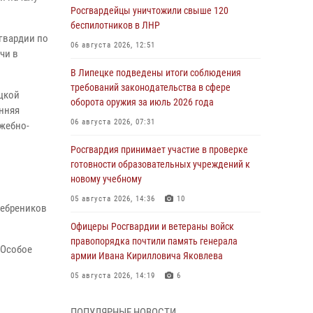
Росгвардейцы уничтожили свыше 120
беспилотников в ЛНР
гвардии по
06 августа 2026, 12:51
чи в
В Липецке подведены итоги соблюдения
требований законодательства в сфере
цкой
оборота оружия за июль 2026 года
онняя
06 августа 2026, 07:31
жебно-
Росгвардия принимает участие в проверке
готовности образовательных учреждений к
новому учебному
05 августа 2026, 14:36
10
ребреников
Офицеры Росгвардии и ветераны войск
правопорядка почтили память генерала
 Особое
армии Ивана Кирилловича Яковлева
05 августа 2026, 14:19
6
Росгвардейцы отработали свыше 550
ПОПУЛЯРНЫЕ НОВОСТИ