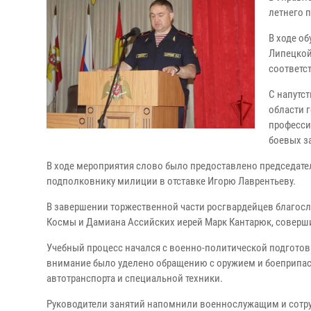
летнего 
В ходе о
Липецкой
соответс
С напутс
области 
професси
боевых з
В ходе мероприятия слово было предоставлено председате
подполковнику милиции в отставке Игорю Лаврентьеву.
В завершении торжественной части росгвардейцев благосл
Космы и Дамиана Ассийских иерей Марк Кантарюк, соверши
Учебный процесс начался с военно-политической подгото
внимание было уделено обращению с оружием и боеприпаса
автотранспорта и специальной техники.
Руководители занятий напомнили военнослужащим и сотр