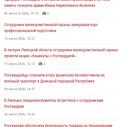
Росгвардия обеспечила безопасность граждан на праздновании
память генерала армии Ивана Кирилловича Яковлева
Дня ВДВ в Липецке
05 августа 2026, 14:19
6
03 августа 2026, 13:43
1
Сотрудники вневедомственной охраны завершили курс
Росгвардейцы обеспечили безопасность граждан в День Лев-
профессиональной подготовки
Толстовского района
14 июля 2026, 10:27
03 августа 2026, 13:41
1
В лагерях Липецкой области сотрудники вневедомственной охраны
Росгвардия противодействует БПЛА ВСУ на южном направлении
провели акцию «Каникулы с Росгвардией»
(видео)
17 июля 2026, 12:12
2
03 августа 2026, 13:39
2
1
Росгвардейцы отразили атаку вражеских беспилотников на
военный транспорт в Донецкой Народной Республике
24 июля 2026, 14:37
В Липецке священнослужитель встретился с сотрудниками
Росгвардии
24 июля 2026, 14:20
Росгвардия обеспечила безопасность граждан на праздновании