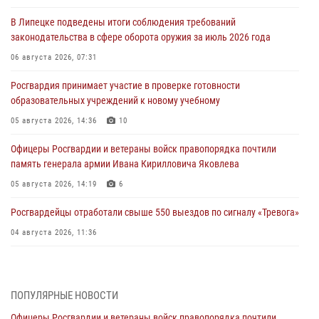
В Липецке подведены итоги соблюдения требований
законодательства в сфере оборота оружия за июль 2026 года
06 августа 2026, 07:31
Росгвардия принимает участие в проверке готовности
образовательных учреждений к новому учебному
05 августа 2026, 14:36
10
Офицеры Росгвардии и ветераны войск правопорядка почтили
память генерала армии Ивана Кирилловича Яковлева
05 августа 2026, 14:19
6
Росгвардейцы отработали свыше 550 выездов по сигналу «Тревога»
04 августа 2026, 11:36
В ЛНР спецназовцы Росгвардии уничтожили ударные и
разведывательные беспилотники ВСУ
ПОПУЛЯРНЫЕ НОВОСТИ
04 августа 2026, 09:05
Офицеры Росгвардии и ветераны войск правопорядка почтили