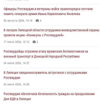
03 августа 2026, 13:41
1
Офицеры Росгвардии и ветераны войск правопорядка почтили
Росгвардия противодействует БПЛА ВСУ на южном направлении
память генерала армии Ивана Кирилловича Яковлева
(видео)
05 августа 2026, 14:19
6
03 августа 2026, 13:39
2
1
В лагерях Липецкой области сотрудники вневедомственной охраны
Росгвардия обеспечила охрану порядка во время проведения
провели акцию «Каникулы с Росгвардией»
фестивалей в Липецке
17 июля 2026, 12:12
2
03 августа 2026, 13:17
3
Росгвардейцы отразили атаку вражеских беспилотников на
военный транспорт в Донецкой Народной Республике
24 июля 2026, 14:37
В Липецке священнослужитель встретился с сотрудниками
Росгвардии
24 июля 2026, 14:20
Росгвардия обеспечила безопасность граждан на праздновании
Дня ВДВ в Липецке
03 августа 2026, 13:43
1