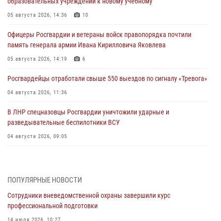
образовательных учреждений к новому учебному
05 августа 2026, 14:36
10
Офицеры Росгвардии и ветераны войск правопорядка почтили
память генерала армии Ивана Кирилловича Яковлева
05 августа 2026, 14:19
6
Росгвардейцы отработали свыше 550 выездов по сигналу «Тревога»
04 августа 2026, 11:36
В ЛНР спецназовцы Росгвардии уничтожили ударные и
разведывательные беспилотники ВСУ
04 августа 2026, 09:05
Росгвардия обеспечила безопасность граждан на праздновании
Дня ВДВ в Липецке
ПОПУЛЯРНЫЕ НОВОСТИ
03 августа 2026, 13:43
1
Сотрудники вневедомственной охраны завершили курс
Росгвардейцы обеспечили безопасность граждан в День Лев-
профессиональной подготовки
Толстовского района
14 июля 2026, 10:27