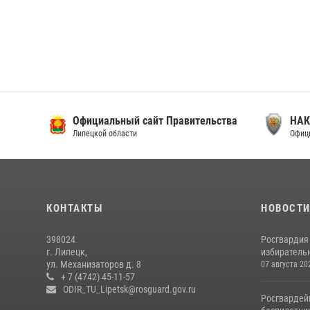
Официальный сайт Правительства
НАК
Липецкой области
Официа
КОНТАКТЫ
НОВОСТ
398024
Росгвардия
г. Липецк,
избирательн
ул. Механизаторов д. 8
07 августа 20
+ 7 (4742) 45-11-57
ODIR_TU_Lipetsk@rosguard.gov.ru
Росгвардей