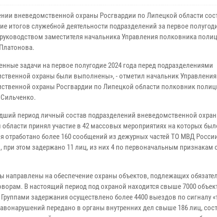
ении вневедомственной охраны Росгвардии по Липецкой области сос
ие итогов служебной деятельности подразделений за первое полугод
д руководством заместителя начальника Управления полковника поли
Платонова.
енные задачи на первое полугодие 2024 года перед подразделениями
ственной охраны были выполнены», - отметил начальник Управления
ственной охраны Росгвардии по Липецкой области полковник полиц
 Сильченко.
дший период личный состав подразделений вневедомственной охра
 области принял участие в 42 массовых мероприятиях на которых был
я отработано более 160 сообщений из дежурных частей ТО МВД Росси
 при этом задержано 11 лиц, из них 4 по первоначальным признакам 
 направлены на обеспечение охраны объектов, подлежащих обязате
оворам. В настоящий период под охраной находится свыше 7000 объек
 Группами задержания осуществлено более 4400 выездов по сигналу «
вонарушений передано в органы внутренних дел свыше 186 лиц, сос