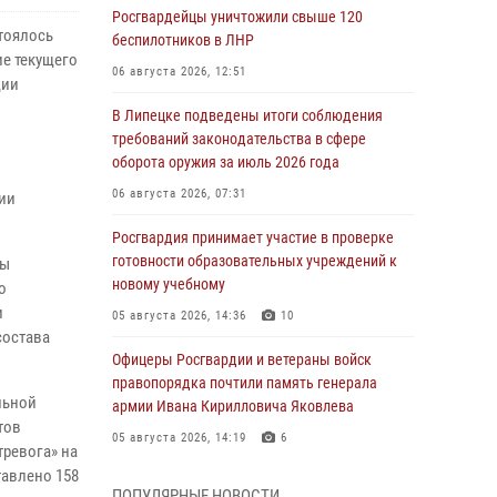
Росгвардейцы уничтожили свыше 120
тоялось
беспилотников в ЛНР
ие текущего
06 августа 2026, 12:51
ции
В Липецке подведены итоги соблюдения
требований законодательства в сфере
оборота оружия за июль 2026 года
06 августа 2026, 07:31
ии
Росгвардия принимает участие в проверке
готовности образовательных учреждений к
ны
новому учебному
о
и
05 августа 2026, 14:36
10
состава
Офицеры Росгвардии и ветераны войск
правопорядка почтили память генерала
льной
армии Ивана Кирилловича Яковлева
тов
05 августа 2026, 14:19
6
тревога» на
тавлено 158
Росгвардейцы отработали свыше 550
ПОПУЛЯРНЫЕ НОВОСТИ