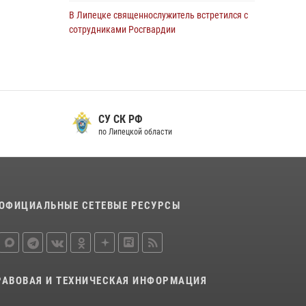
В Липецке священнослужитель встретился с
сотрудниками Росгвардии
24 июля 2026, 14:20
Росгвардия обеспечила безопасность
граждан на праздновании Дня ВДВ в
Липецке
СУ СК РФ
03 августа 2026, 13:43
1
по Липецкой области
В Липецке росгвардейцы посетили
богослужение в честь великого князя
Владимира
28 июля 2026, 14:38
4
ОФИЦИАЛЬНЫЕ СЕТЕВЫЕ РЕСУРСЫ
Сотрудники вневедомственной охраны
окончили курс служебной подготовки
24 июля 2026, 14:32
1
РАВОВАЯ И ТЕХНИЧЕСКАЯ ИНФОРМАЦИЯ
Росгвардия обеспечила безопасность липчан
во время празднования Дня города и Дня