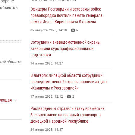
 охране
выездов по сигналу «Тревога»
 объектов
Офицеры Росгвардии и ветераны войск
04 августа 2026, 11:36
правопорядка почтили память генерала
армии Ивана Кирилловича Яковлева
В ЛНР спецназовцы Росгвардии уничтожили
ударные и разведывательные беспилотники
05 августа 2026, 14:19
6
ВСУ
Сотрудники вневедомственной охраны
04 августа 2026, 09:05
завершили курс профессиональной
подготовки
Росгвардия обеспечила безопасность
кой области
граждан на праздновании Дня ВДВ в
14 июля 2026, 10:27
Липецке
В лагерях Липецкой области сотрудники
03 августа 2026, 13:43
1
вневедомственной охраны провели акцию
«Каникулы с Росгвардией»
Росгвардейцы обеспечили безопасность
граждан в День Лев-Толстовского района
17 июля 2026, 12:12
2
ующая →
03 августа 2026, 13:41
1
Росгвардейцы отразили атаку вражеских
беспилотников на военный транспорт в
Росгвардия противодействует БПЛА ВСУ на
Донецкой Народной Республике
южном направлении (видео)
24 июля 2026, 14:37
03 августа 2026, 13:39
2
1