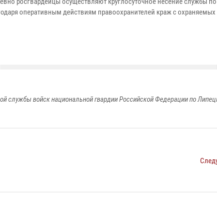
вно росгвардейцы осуществляют круглосуточное несение службы по
годаря оперативным действиям правоохранителей краж с охраняемых
ой службы войск национальной гвардии Российской Федерации по Липец
След