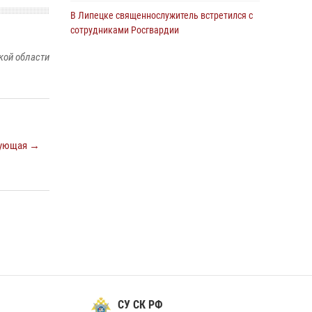
В Липецке священнослужитель встретился с
сотрудниками Росгвардии
24 июля 2026, 14:20
кой области
Росгвардия обеспечила безопасность
граждан на праздновании Дня ВДВ в
Липецке
03 августа 2026, 13:43
1
ующая →
В Липецке росгвардейцы посетили
богослужение в честь великого князя
Владимира
28 июля 2026, 14:38
4
Сотрудники вневедомственной охраны
окончили курс служебной подготовки
24 июля 2026, 14:32
1
Росгвардия обеспечила безопасность липчан
СУ СК РФ
во время празднования Дня города и Дня