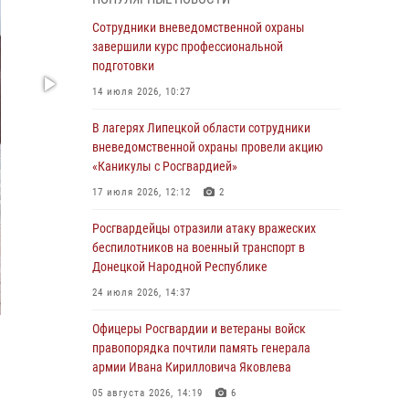
ударные и разведывательные беспилотники
ВСУ
Сотрудники вневедомственной охраны
завершили курс профессиональной
04 августа 2026, 09:05
подготовки
Росгвардия обеспечила безопасность
14 июля 2026, 10:27
граждан на праздновании Дня ВДВ в
Липецке
В лагерях Липецкой области сотрудники
вневедомственной охраны провели акцию
03 августа 2026, 13:43
1
«Каникулы с Росгвардией»
Росгвардейцы обеспечили безопасность
17 июля 2026, 12:12
2
граждан в День Лев-Толстовского района
Росгвардейцы отразили атаку вражеских
03 августа 2026, 13:41
1
беспилотников на военный транспорт в
Донецкой Народной Республике
Росгвардия противодействует БПЛА ВСУ на
южном направлении (видео)
24 июля 2026, 14:37
03 августа 2026, 13:39
2
1
Офицеры Росгвардии и ветераны войск
правопорядка почтили память генерала
Росгвардия обеспечила охрану порядка во
армии Ивана Кирилловича Яковлева
время проведения фестивалей в Липецке
05 августа 2026, 14:19
6
03 августа 2026, 13:17
3