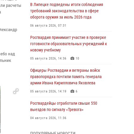
В Липецке подведены итоги соблюдения
шли расчеты
требований законодательства в сфере
а
оборота оружия за июль 2026 года
06 августа 2026, 07:31
лександр
Росгвардия принимает участие в проверке
готовности образовательных учреждений к
новому учебному
небо над
05 августа 2026, 14:36
10
альник
Офицеры Росгвардии и ветераны войск
правопорядка почтили память генерала
армии Ивана Кирилловича Яковлева
05 августа 2026, 14:19
6
Росгвардейцы отработали свыше 550
выездов по сигналу «Тревога»
04 августа 2026, 11:36
В ЛНР спецназовцы Росгвардии уничтожили
ПОПУЛЯРНЫЕ НОВОСТИ