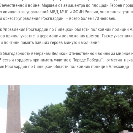
Отечественной войне. Маршем от авиацентра до площади Героев про
о авиацентра, управлений МВД, МЧС и ФСИН России, знаменная групп
й оркестр управления Росгвардии — всего более 170 человек.
к Управления Росгвардии по Липецкой области полковник полиции А
ов принял участие в церемонии возложения цветов. Также участники
и почтили память павших героев минутой молчания.
я благодарность ветеранам Великой Отечественной войны за мирное 
Честь и гордость принимать участие в Параде Победы", - отметил н
ач
ия Росгвардии по Липецкой области полковник полиции Александр