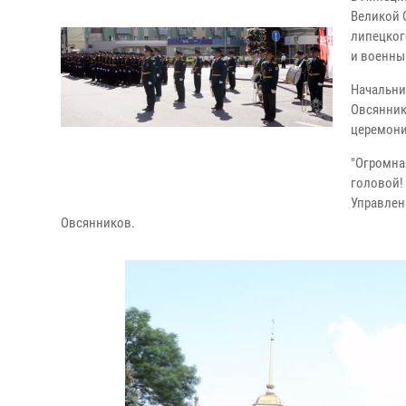
Великой 
липецког
и военны
Начальни
Овсянник
церемони
"Огромна
головой! 
Управлен
Овсянников.