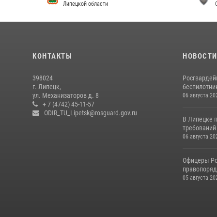
Липецкой области
Официа
КОНТАКТЫ
НОВОСТ
398024
Росгвардей
г. Липецк,
беспилотни
ул. Механизаторов д. 8
06 августа 20
+ 7 (4742) 45-11-57
ODIR_TU_Lipetsk@rosguard.gov.ru
В Липецке 
требований 
06 августа 20
Офицеры Ро
правопорядк
05 августа 20