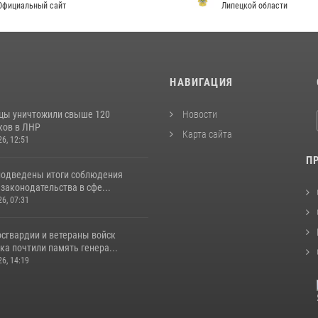
льный сайт
Липецкой области
И
НАВИГАЦИЯ
цы уничтожили свыше 120
Новости
ков в ЛНР
Карта сайта
26, 12:51
П
подведены итоги соблюдения
законодательства в сфе...
26, 07:31
сгвардии и ветераны войск
а почтили память генера...
26, 14:19