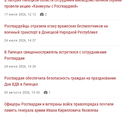
провели акцию «Каникулы с Росгвардией»
Росгвардия обеспечила охрану порядка во время проведения
фестивалей в Липецке
17 июля 2026, 12:12
2
03 августа 2026, 13:17
3
Росгвардейцы отразили атаку вражеских беспилотников на
военный транспорт в Донецкой Народной Республике
Сотрудники Росгвардии продолжают контроль безопасности
детских оздоровительно-образовательных объектов в Липецкой
24 июля 2026, 14:37
области
В Липецке священнослужитель встретился с сотрудниками
31 июля 2026, 14:17
Росгвардии
24 июля 2026, 14:20
Росгвардия обеспечила безопасность граждан на праздновании
Дня ВДВ в Липецке
03 августа 2026, 13:43
1
Офицеры Росгвардии и ветераны войск правопорядка почтили
память генерала армии Ивана Кирилловича Яковлева
05 августа 2026, 14:19
6
В Липецке росгвардейцы посетили богослужение в честь великого