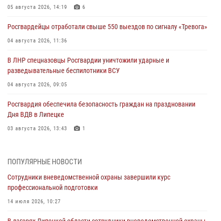
05 августа 2026, 14:19
6
Росгвардейцы отработали свыше 550 выездов по сигналу «Тревога»
04 августа 2026, 11:36
В ЛНР спецназовцы Росгвардии уничтожили ударные и
разведывательные беспилотники ВСУ
04 августа 2026, 09:05
Росгвардия обеспечила безопасность граждан на праздновании
Дня ВДВ в Липецке
03 августа 2026, 13:43
1
Росгвардейцы обеспечили безопасность граждан в День Лев-
Толстовского района
ПОПУЛЯРНЫЕ НОВОСТИ
03 августа 2026, 13:41
1
Сотрудники вневедомственной охраны завершили курс
профессиональной подготовки
Росгвардия противодействует БПЛА ВСУ на южном направлении
(видео)
14 июля 2026, 10:27
03 августа 2026, 13:39
2
1
В лагерях Липецкой области сотрудники вневедомственной охраны