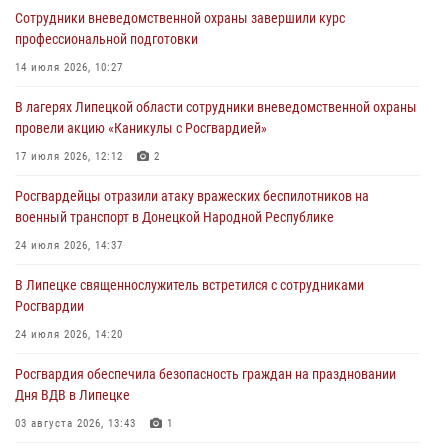
03 августа 2026, 13:41
1
Сотрудники вневедомственной охраны завершили курс
профессиональной подготовки
Росгвардия противодействует БПЛА ВСУ на южном направлении
(видео)
14 июля 2026, 10:27
03 августа 2026, 13:39
2
1
В лагерях Липецкой области сотрудники вневедомственной охраны
провели акцию «Каникулы с Росгвардией»
Росгвардия обеспечила охрану порядка во время проведения
фестивалей в Липецке
17 июля 2026, 12:12
2
03 августа 2026, 13:17
3
Росгвардейцы отразили атаку вражеских беспилотников на
военный транспорт в Донецкой Народной Республике
Сотрудники Росгвардии продолжают контроль безопасности
детских оздоровительно-образовательных объектов в Липецкой
24 июля 2026, 14:37
области
В Липецке священнослужитель встретился с сотрудниками
31 июля 2026, 14:17
Росгвардии
24 июля 2026, 14:20
Росгвардия обеспечила безопасность граждан на праздновании
Дня ВДВ в Липецке
03 августа 2026, 13:43
1