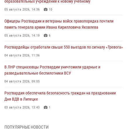
образовательных учреждений к новому учебному
05 августа 2026, 14:36
10
Офицеры Росгвардии и ветераны войск правопорядка почтили
память генерала армии Ивана Кирилловича Яковлева
05 августа 2026, 14:19
6
Росгвардейцы отработали свыше 550 выездов по сигналу «Тревога»
04 августа 2026, 11:36
В ЛНР спецназовцы Росгвардии уничтожили ударные и
разведывательные беспилотники ВСУ
04 августа 2026, 09:05
Росгвардия обеспечила безопасность граждан на праздновании
Дня ВДВ в Липецке
03 августа 2026, 13:43
1
Росгвардейцы обеспечили безопасность граждан в День Лев-
Толстовского района
ПОПУЛЯРНЫЕ НОВОСТИ