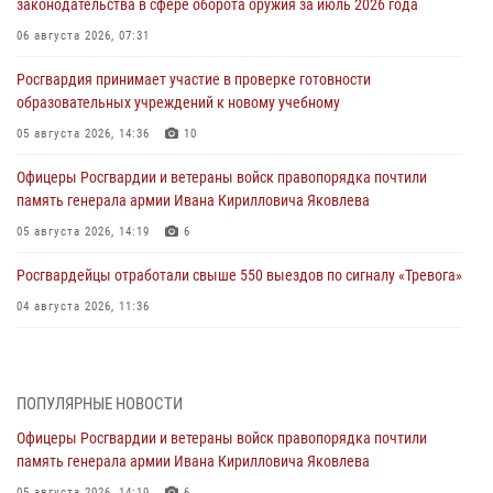
законодательства в сфере оборота оружия за июль 2026 года
06 августа 2026, 07:31
Росгвардия принимает участие в проверке готовности
образовательных учреждений к новому учебному
05 августа 2026, 14:36
10
Офицеры Росгвардии и ветераны войск правопорядка почтили
память генерала армии Ивана Кирилловича Яковлева
05 августа 2026, 14:19
6
Росгвардейцы отработали свыше 550 выездов по сигналу «Тревога»
04 августа 2026, 11:36
В ЛНР спецназовцы Росгвардии уничтожили ударные и
разведывательные беспилотники ВСУ
ПОПУЛЯРНЫЕ НОВОСТИ
04 августа 2026, 09:05
Офицеры Росгвардии и ветераны войск правопорядка почтили
Росгвардия обеспечила безопасность граждан на праздновании
память генерала армии Ивана Кирилловича Яковлева
Дня ВДВ в Липецке
05 августа 2026, 14:19
6