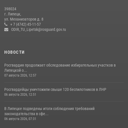
Росгвардия обеспечила безопасность во время фестиваля бардов в
398024
Липецке
г. Липецк,
ул. Механизаторов д. 8
17 июля 2026, 12:26
5
+ 7 (4742) 45-11-57
ODIR_TU_Lipetsk@rosguard.gov.ru
НОВОСТИ
Росгвардия продолжает обследование избирательных участков в
Липецкой о...
07 августа 2026, 12:57
Росгвардейцы уничтожили свыше 120 беспилотников в ЛНР
06 августа 2026, 12:51
В Липецке подведены итоги соблюдения требований
законодательства в сфе...
06 августа 2026, 07:31