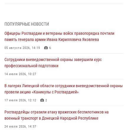
В ЛНР спецназовцы Росгвардии уничтожили ударные и
разведывательные беспилотники ВСУ
ПОПУЛЯРНЫЕ НОВОСТИ
04 августа 2026, 09:05
Офицеры Росгвардии и ветераны войск правопорядка почтили
Росгвардия обеспечила безопасность граждан на праздновании
память генерала армии Ивана Кирилловича Яковлева
Дня ВДВ в Липецке
05 августа 2026, 14:19
6
03 августа 2026, 13:43
1
Сотрудники вневедомственной охраны завершили курс
Росгвардейцы обеспечили безопасность граждан в День Лев-
профессиональной подготовки
Толстовского района
14 июля 2026, 10:27
03 августа 2026, 13:41
1
В лагерях Липецкой области сотрудники вневедомственной охраны
Росгвардия противодействует БПЛА ВСУ на южном направлении
провели акцию «Каникулы с Росгвардией»
(видео)
17 июля 2026, 12:12
2
03 августа 2026, 13:39
2
1
Росгвардейцы отразили атаку вражеских беспилотников на
военный транспорт в Донецкой Народной Республике
24 июля 2026, 14:37