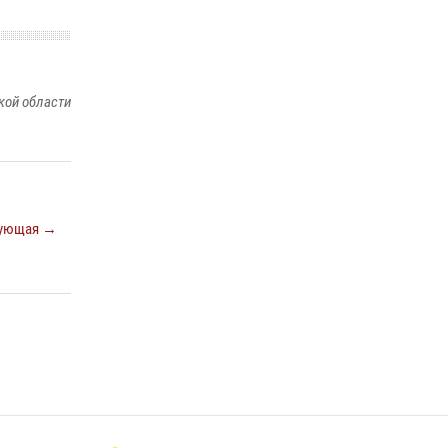
металлурга
20 июля 2026, 12:22
5
Росгвардия обеспечила безопасность во
кой области
время фестиваля бардов в Липецке
17 июля 2026, 12:26
5
ующая →