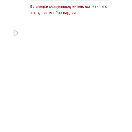
В Липецке священнослужитель встретился с
сотрудниками Росгвардии
24 июля 2026, 14:20
Росгвардия обеспечила безопасность
граждан на праздновании Дня ВДВ в
Липецке
03 августа 2026, 13:43
1
В Липецке росгвардейцы посетили
богослужение в честь великого князя
Владимира
28 июля 2026, 14:38
4
Сотрудники вневедомственной охраны
окончили курс служебной подготовки
24 июля 2026, 14:32
1
Росгвардия обеспечила безопасность липчан
во время празднования Дня города и Дня