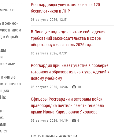
Росгвардейцы уничтожили свыше 120
мена» с
беспилотников в ЛНР
06 августа 2026, 12:51
ь военно-
 участникам
В Липецке подведены итоги соблюдения
 в борьбе
требований законодательства в сфере
оборота оружия за июль 2026 года
ады
06 августа 2026, 07:31
ки
ическими
Росгвардия принимает участие в проверке
готовности образовательных учреждений к
и личные
новому учебному
тного шелка
05 августа 2026, 14:36
10
мощью
На:
Офицеры Росгвардии и ветераны войск
правопорядка почтили память генерала
до
армии Ивана Кирилловича Яковлева
ж,
05 августа 2026, 14:19
6
ами
олет
Росгвардейцы отработали свыше 550
ПОПУЛЯРНЫЕ НОВОСТИ