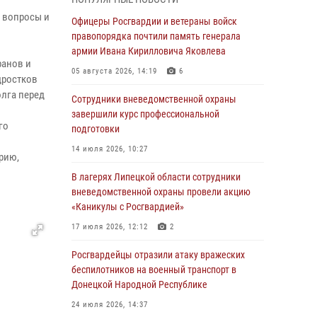
выездов по сигналу «Тревога»
и вопросы и
Офицеры Росгвардии и ветераны войск
04 августа 2026, 11:36
правопорядка почтили память генерала
армии Ивана Кирилловича Яковлева
В ЛНР спецназовцы Росгвардии уничтожили
ранов и
ударные и разведывательные беспилотники
05 августа 2026, 14:19
6
дростков
ВСУ
лга перед
Сотрудники вневедомственной охраны
04 августа 2026, 09:05
завершили курс профессиональной
го
подготовки
Росгвардия обеспечила безопасность
граждан на праздновании Дня ВДВ в
14 июля 2026, 10:27
рию,
Липецке
В лагерях Липецкой области сотрудники
03 августа 2026, 13:43
1
вневедомственной охраны провели акцию
«Каникулы с Росгвардией»
Росгвардейцы обеспечили безопасность
граждан в День Лев-Толстовского района
17 июля 2026, 12:12
2
03 августа 2026, 13:41
1
Росгвардейцы отразили атаку вражеских
беспилотников на военный транспорт в
Росгвардия противодействует БПЛА ВСУ на
Донецкой Народной Республике
южном направлении (видео)
24 июля 2026, 14:37
03 августа 2026, 13:39
2
1