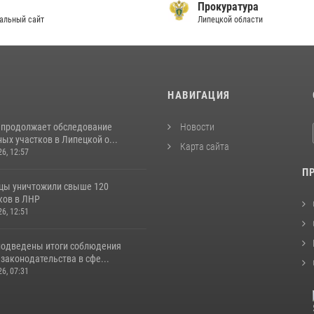
Прокуратура
льный сайт
Липецкой области
И
НАВИГАЦИЯ
 продолжает обследование
Новости
ых участков в Липецкой о...
Карта сайта
26, 12:57
П
цы уничтожили свыше 120
ков в ЛНР
26, 12:51
подведены итоги соблюдения
законодательства в сфе...
26, 07:31