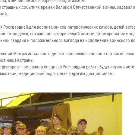
ова, отличившегося в борьбе с бандитизмом.
 и страшных событиях времен Великой Отечественной войны, задавал
вой.
я Росгвардией для воспитанников патриотических клубов, детей вете
ание молодежи, сохранение исторической памяти, формирование у по
ьной гвардии и положительного взгляда на исполнение воинского до
отделений Межрегионального детско-юношеского военно-патриотическо
нов нашей страны.
рукторов – ветеранов спецназа Росгвардии ребята будут изучать исто
 высотной, медицинской подготовке и другим дисциплинам.