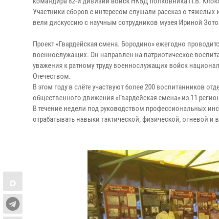
командира 82-й дивизии войск НКВД полковника П.В. Клок
Участники сборов с интересом слушали рассказ о тяжелых
вели дискуссию с научным сотрудников музея Ириной Зото
Проект «Гвардейская смена. Бородино» ежегодно проводитс
военнослужащих. Он направлен на патриотическое воспит
уважения к ратному труду военнослужащих войск национал
Отечеством.
В этом году в слёте участвуют более 200 воспитанников 
общественного движения «Гвардейская смена» из 11 регио
В течение недели под руководством профессиональных инст
отрабатывать навыки тактической, физической, огневой и