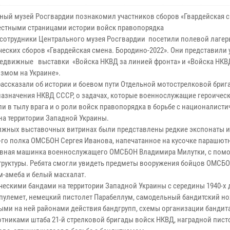
ный музей Росгвардии познакомил участников сборов «Гвардейская с
стными страницами истории войск правопорядка
сотрудники Центрального музея Росгвардии посетили полевой лагер
ческих сборов «Гвардейская смена. Бородино-2022». Они представили
редвижные выставки «Войска НКВД за линией фронта» и «Войска НКВД
измом на Украине».
рассказали об истории и боевом пути Отдельной мотострелковой бриг
назначения НКВД СССР, о задачах, которые военнослужащие героичес
и в тылу врага и о роли войск правопорядка в борьбе с националист
на территории Западной Украины.
ижных выставочных витринах были представлены редкие экспонаты 
-го полка ОМСБОН Сергея Иванова, напечатанное на кусочке парашю
дрывная машинка военнослужащего ОМСБОН Владимира Милутки, с по
структуры. Ребята смогли увидеть предметы вооружения бойцов ОМСБО
-амеба и белый масхалат.
ческими бандами на территории Западной Украины с середины 1940-х 
-пулемет, немецкий пистолет Парабеллум, самодельный бандитский но
ыми на ней районами действия бандгрупп, схемы организации бандит
тниками штаба 21-й стрелковой бригады войск НКВД, наградной пист