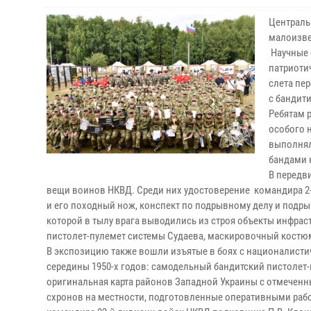
Централь
малоизве
Научные 
патриоти
слета пе
с бандит
Ребятам 
особого 
выполнял
бандами 
В передв
вещи воинов НКВД. Среди них удостоверение командира 2
и его походный нож, конспект по подрывному делу и по
которой в тылу врага выводились из строя объекты инфра
пистолет-пулемет системы Судаева, маскировочный костюм
В экспозицию также вошли изъятые в боях с националисти
середины 1950-х годов: самодельный бандитский пистолет
оригинальная карта районов Западной Украины с отмеченн
схронов на местности, подготовленные оперативными рабо