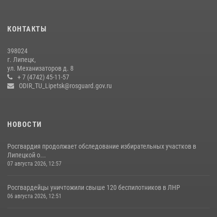
Росгвардия обеспечила безопасность липчан во время
празднования Дня города и Дня металлурга
20 июля 2026, 12:22
5
КОНТАКТЫ
Росгвардия обеспечила безопасность во время фестиваля бардов в
398024
Липецке
г. Липецк,
ул. Механизаторов д. 8
17 июля 2026, 12:26
5
+ 7 (4742) 45-11-57
ODIR_TU_Lipetsk@rosguard.gov.ru
НОВОСТИ
Росгвардия продолжает обследование избирательных участков в
Липецкой о...
07 августа 2026, 12:57
Росгвардейцы уничтожили свыше 120 беспилотников в ЛНР
06 августа 2026, 12:51