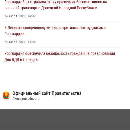
Росгвардейцы отразили атаку вражеских беспилотников на
военный транспорт в Донецкой Народной Республике
24 июля 2026, 14:37
В Липецке священнослужитель встретился с сотрудниками
Росгвардии
24 июля 2026, 14:20
Росгвардия обеспечила безопасность граждан на праздновании
Дня ВДВ в Липецке
03 августа 2026, 13:43
1
В Липецке росгвардейцы посетили богослужение в честь великого
князя Владимира
Официальный сайт Правительства
28 июля 2026, 14:38
4
Липецкой области
Сотрудники вневедомственной охраны окончили курс служебной
подготовки
24 июля 2026, 14:32
1