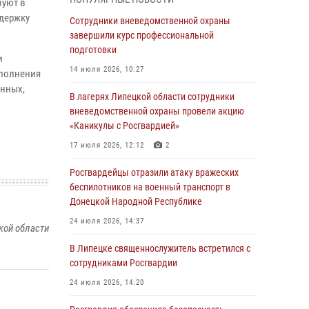
вуют в
ударные и разведывательные беспилотники
держку
ВСУ
Сотрудники вневедомственной охраны
завершили курс профессиональной
04 августа 2026, 09:05
подготовки
и
Росгвардия обеспечила безопасность
14 июля 2026, 10:27
ыполнения
граждан на праздновании Дня ВДВ в
ённых,
Липецке
В лагерях Липецкой области сотрудники
вневедомственной охраны провели акцию
03 августа 2026, 13:43
1
«Каникулы с Росгвардией»
Росгвардейцы обеспечили безопасность
17 июля 2026, 12:12
2
граждан в День Лев-Толстовского района
Росгвардейцы отразили атаку вражеских
03 августа 2026, 13:41
1
беспилотников на военный транспорт в
Донецкой Народной Республике
Росгвардия противодействует БПЛА ВСУ на
южном направлении (видео)
24 июля 2026, 14:37
кой области
03 августа 2026, 13:39
2
1
В Липецке священнослужитель встретился с
сотрудниками Росгвардии
Росгвардия обеспечила охрану порядка во
время проведения фестивалей в Липецке
24 июля 2026, 14:20
03 августа 2026, 13:17
3