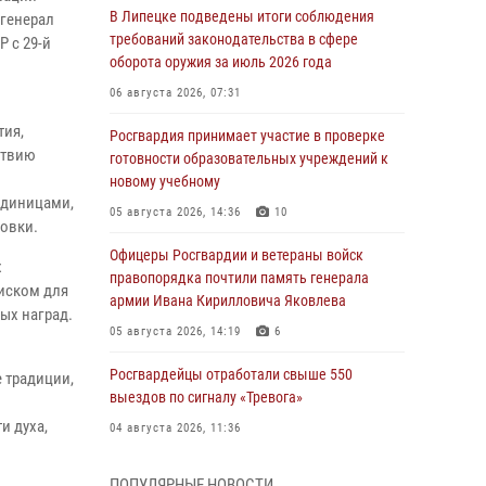
В Липецке подведены итоги соблюдения
генерал
требований законодательства в сфере
 с 29-й
оборота оружия за июль 2026 года
06 августа 2026, 07:31
тия,
Росгвардия принимает участие в проверке
ствию
готовности образовательных учреждений к
новому учебному
единицами,
05 августа 2026, 14:36
10
овки.
Офицеры Росгвардии и ветераны войск
х
правопорядка почтили память генерала
иском для
армии Ивана Кирилловича Яковлева
ых наград.
05 августа 2026, 14:19
6
Росгвардейцы отработали свыше 550
 традиции,
выездов по сигналу «Тревога»
и духа,
04 августа 2026, 11:36
В ЛНР спецназовцы Росгвардии уничтожили
ПОПУЛЯРНЫЕ НОВОСТИ