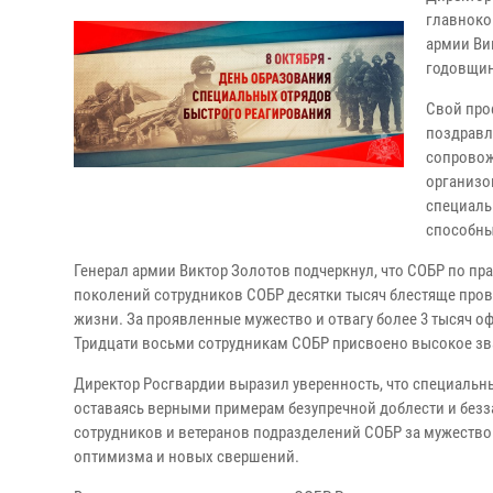
главноко
армии Ви
годовщин
Свой про
поздравл
сопровож
организо
специаль
способны
Генерал армии Виктор Золотов подчеркнул, что СОБР по пр
поколений сотрудников СОБР десятки тысяч блестяще пров
жизни. За проявленные мужество и отвагу более 3 тысяч 
Тридцати восьми сотрудникам СОБР присвоено высокое зва
Директор Росгвардии выразил уверенность, что специальн
оставаясь верными примерам безупречной доблести и без
сотрудников и ветеранов подразделений СОБР за мужество 
оптимизма и новых свершений.