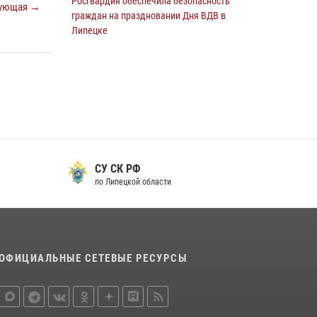
Росгвардия обеспечила безопасность
ующая →
граждан на праздновании Дня ВДВ в
Липецке
03 августа 2026, 13:43
1
Офицеры Росгвардии и ветераны войск
правопорядка почтили память генерала
армии Ивана Кирилловича Яковлева
05 августа 2026, 14:19
6
В Липецке росгвардейцы посетили
СУ СК РФ
богослужение в честь великого князя
по Липецкой области
Владимира
28 июля 2026, 14:38
4
Сотрудники вневедомственной охраны
окончили курс служебной подготовки
ОФИЦИАЛЬНЫЕ СЕТЕВЫЕ РЕСУРСЫ
24 июля 2026, 14:32
1
Росгвардия обеспечила безопасность липчан
во время празднования Дня города и Дня