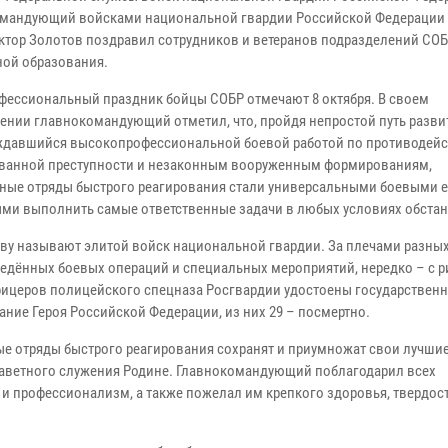
мандующий войсками национальной гвардии Российской Федерации 
ктор Золотов поздравил сотрудников и ветеранов подразделений СОБР
ой образования.
фессиональный праздник бойцы СОБР отмечают 8 октября. В своем
ении главнокомандующий отметил, что, пройдя непростой путь разви
давшийся высокопрофессиональной боевой работой по противодей
ванной преступности и незаконным вооруженным формированиям,
ные отряды быстрого реагирования стали универсальными боевыми 
ми выполнить самые ответственные задачи в любых условиях обстан
аву называют элитой войск национальной гвардии. За плечами разны
едённых боевых операций и специальных мероприятий, нередко – с р
офицеров полицейского спецназа Росгвардии удостоены государственн
ние Героя Российской Федерации, из них 29 – посмертно.
ые отряды быстрого реагирования сохранят и приумножат свои лучшие
заветного служения Родине. Главнокомандующий поблагодарил всех
и профессионализм, а также пожелал им крепкого здоровья, твердост