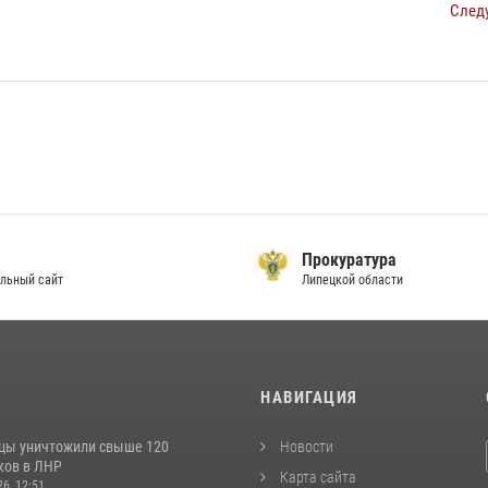
След
Прокуратура
льный сайт
Липецкой области
И
НАВИГАЦИЯ
цы уничтожили свыше 120
Новости
ков в ЛНР
Карта сайта
26, 12:51