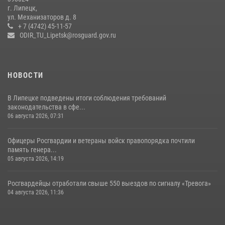
Липецке
г. Липецк,
ул. Механизаторов д. 8
17 июля 2026, 12:26
5
+ 7 (4742) 45-11-57
ODIR_TU_Lipetsk@rosguard.gov.ru
НОВОСТИ
В Липецке подведены итоги соблюдения требований
законодательства в сфе...
06 августа 2026, 07:31
Офицеры Росгвардии и ветераны войск правопорядка почтили
память генера...
05 августа 2026, 14:19
Росгвардейцы отработали свыше 550 выездов по сигналу «Тревога»
04 августа 2026, 11:36