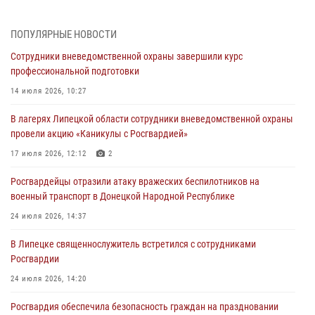
Росгвардейцы обеспечили безопасность граждан в День Лев-
Толстовского района
ПОПУЛЯРНЫЕ НОВОСТИ
03 августа 2026, 13:41
1
Сотрудники вневедомственной охраны завершили курс
профессиональной подготовки
Росгвардия противодействует БПЛА ВСУ на южном направлении
(видео)
14 июля 2026, 10:27
03 августа 2026, 13:39
2
1
В лагерях Липецкой области сотрудники вневедомственной охраны
провели акцию «Каникулы с Росгвардией»
Росгвардия обеспечила охрану порядка во время проведения
фестивалей в Липецке
17 июля 2026, 12:12
2
03 августа 2026, 13:17
3
Росгвардейцы отразили атаку вражеских беспилотников на
военный транспорт в Донецкой Народной Республике
Сотрудники Росгвардии продолжают контроль безопасности
детских оздоровительно-образовательных объектов в Липецкой
24 июля 2026, 14:37
области
В Липецке священнослужитель встретился с сотрудниками
31 июля 2026, 14:17
Росгвардии
24 июля 2026, 14:20
Росгвардия обеспечила безопасность граждан на праздновании