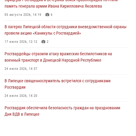
Росгвардейцы обеспечили безопасность граждан в День Лев-
память генерала армии Ивана Кирилловича Яковлева
Толстовского района
05 августа 2026, 14:19
6
03 августа 2026, 13:41
1
В лагерях Липецкой области сотрудники вневедомственной охраны
Росгвардия противодействует БПЛА ВСУ на южном направлении
провели акцию «Каникулы с Росгвардией»
(видео)
17 июля 2026, 12:12
2
03 августа 2026, 13:39
2
1
Росгвардейцы отразили атаку вражеских беспилотников на
военный транспорт в Донецкой Народной Республике
24 июля 2026, 14:37
В Липецке священнослужитель встретился с сотрудниками
Росгвардии
24 июля 2026, 14:20
Росгвардия обеспечила безопасность граждан на праздновании
Дня ВДВ в Липецке
03 августа 2026, 13:43
1
В Липецке росгвардейцы посетили богослужение в честь великого