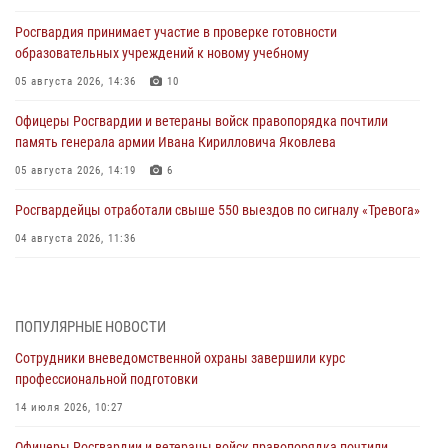
Росгвардия принимает участие в проверке готовности
образовательных учреждений к новому учебному
05 августа 2026, 14:36
10
Офицеры Росгвардии и ветераны войск правопорядка почтили
память генерала армии Ивана Кирилловича Яковлева
05 августа 2026, 14:19
6
Росгвардейцы отработали свыше 550 выездов по сигналу «Тревога»
04 августа 2026, 11:36
В ЛНР спецназовцы Росгвардии уничтожили ударные и
разведывательные беспилотники ВСУ
ПОПУЛЯРНЫЕ НОВОСТИ
04 августа 2026, 09:05
Сотрудники вневедомственной охраны завершили курс
Росгвардия обеспечила безопасность граждан на праздновании
профессиональной подготовки
Дня ВДВ в Липецке
14 июля 2026, 10:27
03 августа 2026, 13:43
1
Офицеры Росгвардии и ветераны войск правопорядка почтили