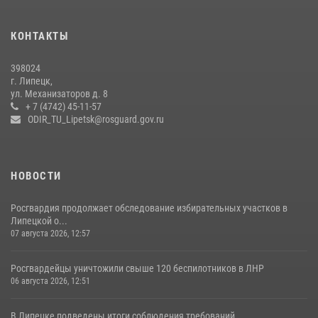
празднования Дня города и Дня металлурга
20 июля 2026, 12:22
5
КОНТАКТЫ
Росгвардия обеспечила безопасность во время фестиваля бардов в
398024
Липецке
г. Липецк,
ул. Механизаторов д. 8
17 июля 2026, 12:26
5
+ 7 (4742) 45-11-57
ODIR_TU_Lipetsk@rosguard.gov.ru
НОВОСТИ
Росгвардия продолжает обследование избирательных участков в
Липецкой о...
07 августа 2026, 12:57
Росгвардейцы уничтожили свыше 120 беспилотников в ЛНР
06 августа 2026, 12:51
В Липецке подведены итоги соблюдения требований