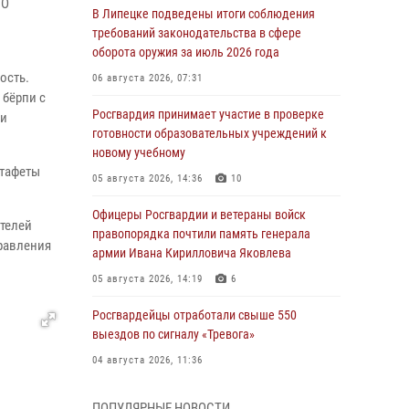
ТО
В Липецке подведены итоги соблюдения
требований законодательства в сфере
оборота оружия за июль 2026 года
ость.
06 августа 2026, 07:31
 бёрпи с
Росгвардия принимает участие в проверке
 и
готовности образовательных учреждений к
новому учебному
стафеты
05 августа 2026, 14:36
10
Офицеры Росгвардии и ветераны войск
ителей
правопорядка почтили память генерала
равления
армии Ивана Кирилловича Яковлева
05 августа 2026, 14:19
6
Росгвардейцы отработали свыше 550
выездов по сигналу «Тревога»
04 августа 2026, 11:36
В ЛНР спецназовцы Росгвардии уничтожили
ПОПУЛЯРНЫЕ НОВОСТИ