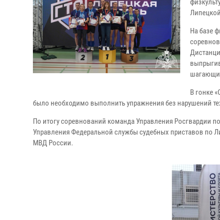
физкульту
Липецкой
На базе 
соревнов
Дистанци
выпрыгив
шагающи
В гонке 
было необходимо выполнить упражнения без нарушений т
По итогу соревнований команда Управления Росгвардии по 
Управления Федеральной службы судебных приставов по Ли
МВД России.