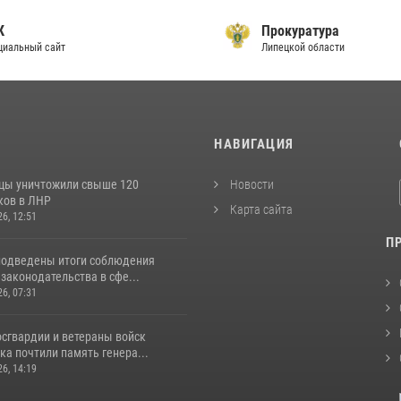
Прокуратура
льный сайт
Липецкой области
И
НАВИГАЦИЯ
цы уничтожили свыше 120
Новости
ков в ЛНР
Карта сайта
26, 12:51
П
подведены итоги соблюдения
законодательства в сфе...
26, 07:31
сгвардии и ветераны войск
а почтили память генера...
26, 14:19