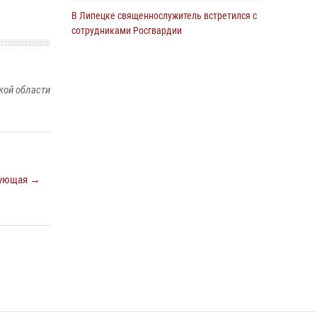
В Липецке священнослужитель встретился с
сотрудниками Росгвардии
24 июля 2026, 14:20
Росгвардия обеспечила безопасность
кой области
граждан на праздновании Дня ВДВ в
Липецке
03 августа 2026, 13:43
1
В Липецке росгвардейцы посетили
богослужение в честь великого князя
ующая →
Владимира
28 июля 2026, 14:38
4
Сотрудники вневедомственной охраны
окончили курс служебной подготовки
24 июля 2026, 14:32
1
Росгвардия обеспечила безопасность липчан
во время празднования Дня города и Дня