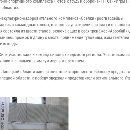
рно-спортивного комплекса «Готов к труду и обороне» (ГТО) - «Игры Г
 области».
физкультурно-оздоровительного комплекса «Ссёлки» росгвардейцы
ались в командных гонках, выполняя упражнения на силу и вынослив
я состояла из шести этапов, включающих в себя тренажёр «Аэробайк»,
анием, прыжок в длину с места, поднимание туловища, жим гантелей
е выпады.
«Сил» участвовали 8 команд силовых ведомств региона.
Участникам э
ехники и с наименьшим суммарным временем.
Липецкой области заняла почетное второе место. Бронза у представ
пецкой области, а победу одержали представители регионального Уп