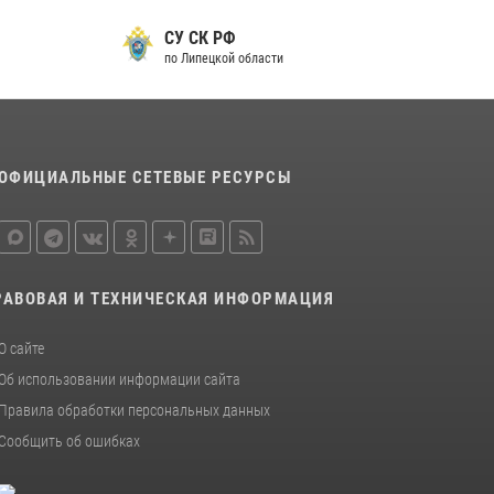
металлурга
СУ СК РФ
20 июля 2026, 12:22
5
по Липецкой области
Росгвардия обеспечила безопасность во
время фестиваля бардов в Липецке
17 июля 2026, 12:26
5
ОФИЦИАЛЬНЫЕ СЕТЕВЫЕ РЕСУРСЫ
РАВОВАЯ И ТЕХНИЧЕСКАЯ ИНФОРМАЦИЯ
О сайте
Об использовании информации сайта
Правила обработки персональных данных
Сообщить об ошибках