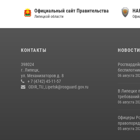
Официальный сайт Правительства
НАК
Липецкой области
Официа
КОНТАКТЫ
НОВОСТ
398024
Росгвардей
г. Липецк,
беспилотни
ул. Механизаторов д. 8
06 августа 20
+ 7 (4742) 45-11-57
ODIR_TU_Lipetsk@rosguard.gov.ru
В Липецке 
требований 
06 августа 20
Офицеры Ро
правопорядк
05 августа 20