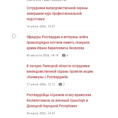
ударные и разведывательные беспилотники
ВСУ
Сотрудники вневедомственной охраны
завершили курс профессиональной
04 августа 2026, 09:05
подготовки
Росгвардия обеспечила безопасность
14 июля 2026, 10:27
граждан на праздновании Дня ВДВ в
Липецке
Офицеры Росгвардии и ветераны войск
правопорядка почтили память генерала
03 августа 2026, 13:43
1
армии Ивана Кирилловича Яковлева
Росгвардейцы обеспечили безопасность
05 августа 2026, 14:19
6
граждан в День Лев-Толстовского района
В лагерях Липецкой области сотрудники
03 августа 2026, 13:41
1
вневедомственной охраны провели акцию
«Каникулы с Росгвардией»
Росгвардия противодействует БПЛА ВСУ на
южном направлении (видео)
17 июля 2026, 12:12
2
03 августа 2026, 13:39
2
1
Росгвардейцы отразили атаку вражеских
беспилотников на военный транспорт в
Росгвардия обеспечила охрану порядка во
Донецкой Народной Республике
время проведения фестивалей в Липецке
24 июля 2026, 14:37
03 августа 2026, 13:17
3