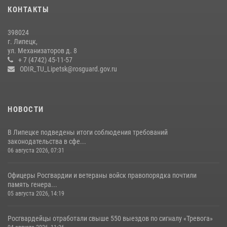
20 июля 2026, 12:22
5
КОНТАКТЫ
Росгвардия обеспечила безопасность во время фестиваля бардов в
398024
Липецке
г. Липецк,
ул. Механизаторов д. 8
17 июля 2026, 12:26
5
+ 7 (4742) 45-11-57
ODIR_TU_Lipetsk@rosguard.gov.ru
НОВОСТИ
В Липецке подведены итоги соблюдения требований
законодательства в сфе...
06 августа 2026, 07:31
Офицеры Росгвардии и ветераны войск правопорядка почтили
память генера...
05 августа 2026, 14:19
Росгвардейцы отработали свыше 550 выездов по сигналу «Тревога»