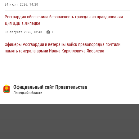
24 июля 2026, 14:20
Росгвардия обеспечила безопасность граждан на праздновании
Дня ВДВ в Липецке
03 августа 2026, 13:43
1
Офицеры Росгвардии и ветераны войск правопорядка почтили
память генерала армии Ивана Кирилловича Яковлева
05 августа 2026, 14:19
6
В Липецке росгвардейцы посетили богослужение в честь великого
князя Владимира
Официальный сайт Правительства
28 июля 2026, 14:38
4
Липецкой области
Сотрудники вневедомственной охраны окончили курс служебной
подготовки
24 июля 2026, 14:32
1
Росгвардия обеспечила безопасность липчан во время
празднования Дня города и Дня металлурга