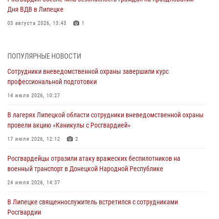
Дня ВДВ в Липецке
03 августа 2026, 13:43
1
Росгвардейцы обеспечили безопасность граждан в День Лев-
Толстовского района
ПОПУЛЯРНЫЕ НОВОСТИ
03 августа 2026, 13:41
1
Сотрудники вневедомственной охраны завершили курс
профессиональной подготовки
Росгвардия противодействует БПЛА ВСУ на южном направлении
(видео)
14 июля 2026, 10:27
03 августа 2026, 13:39
2
1
В лагерях Липецкой области сотрудники вневедомственной охраны
провели акцию «Каникулы с Росгвардией»
Росгвардия обеспечила охрану порядка во время проведения
фестивалей в Липецке
17 июля 2026, 12:12
2
03 августа 2026, 13:17
3
Росгвардейцы отразили атаку вражеских беспилотников на
военный транспорт в Донецкой Народной Республике
Сотрудники Росгвардии продолжают контроль безопасности
детских оздоровительно-образовательных объектов в Липецкой
24 июля 2026, 14:37
области
В Липецке священнослужитель встретился с сотрудниками
31 июля 2026, 14:17
Росгвардии