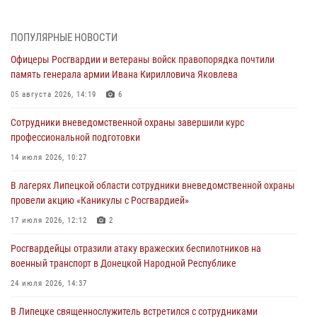
В ЛНР спецназовцы Росгвардии уничтожили ударные и
разведывательные беспилотники ВСУ
ПОПУЛЯРНЫЕ НОВОСТИ
04 августа 2026, 09:05
Офицеры Росгвардии и ветераны войск правопорядка почтили
Росгвардия обеспечила безопасность граждан на праздновании
память генерала армии Ивана Кирилловича Яковлева
Дня ВДВ в Липецке
05 августа 2026, 14:19
6
03 августа 2026, 13:43
1
Сотрудники вневедомственной охраны завершили курс
Росгвардейцы обеспечили безопасность граждан в День Лев-
профессиональной подготовки
Толстовского района
14 июля 2026, 10:27
03 августа 2026, 13:41
1
В лагерях Липецкой области сотрудники вневедомственной охраны
Росгвардия противодействует БПЛА ВСУ на южном направлении
провели акцию «Каникулы с Росгвардией»
(видео)
17 июля 2026, 12:12
2
03 августа 2026, 13:39
2
1
Росгвардейцы отразили атаку вражеских беспилотников на
военный транспорт в Донецкой Народной Республике
24 июля 2026, 14:37
В Липецке священнослужитель встретился с сотрудниками