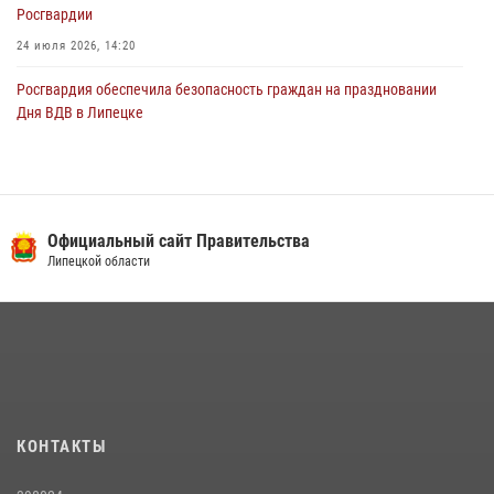
Росгвардии
24 июля 2026, 14:20
Росгвардия обеспечила безопасность граждан на праздновании
Дня ВДВ в Липецке
03 августа 2026, 13:43
1
В Липецке росгвардейцы посетили богослужение в честь великого
князя Владимира
Официальный сайт Правительства
28 июля 2026, 14:38
4
Липецкой области
Сотрудники вневедомственной охраны окончили курс служебной
подготовки
24 июля 2026, 14:32
1
Росгвардия обеспечила безопасность липчан во время
празднования Дня города и Дня металлурга
20 июля 2026, 12:22
5
КОНТАКТЫ
Росгвардия обеспечила безопасность во время фестиваля бардов в