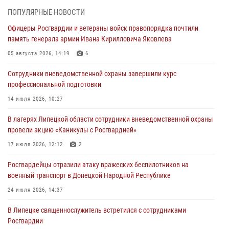
ПОПУЛЯРНЫЕ НОВОСТИ
04 августа 2026, 09:05
Офицеры Росгвардии и ветераны войск правопорядка почтили
Росгвардия обеспечила безопасность граждан на праздновании
память генерала армии Ивана Кирилловича Яковлева
Дня ВДВ в Липецке
05 августа 2026, 14:19
6
03 августа 2026, 13:43
1
Сотрудники вневедомственной охраны завершили курс
Росгвардейцы обеспечили безопасность граждан в День Лев-
профессиональной подготовки
Толстовского района
14 июля 2026, 10:27
03 августа 2026, 13:41
1
В лагерях Липецкой области сотрудники вневедомственной охраны
Росгвардия противодействует БПЛА ВСУ на южном направлении
провели акцию «Каникулы с Росгвардией»
(видео)
17 июля 2026, 12:12
2
03 августа 2026, 13:39
2
1
Росгвардейцы отразили атаку вражеских беспилотников на
военный транспорт в Донецкой Народной Республике
24 июля 2026, 14:37
В Липецке священнослужитель встретился с сотрудниками
Росгвардии